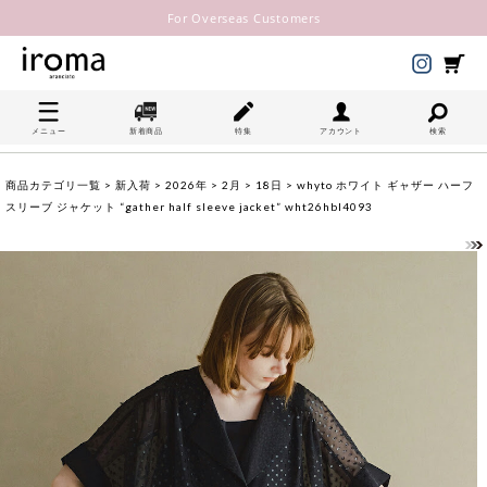
For Overseas Customers
メニュー
新着商品
特集
アカウント
検索
商品カテゴリ一覧
>
新入荷
>
2026年
>
2月
>
18日
> whyto ホワイト ギャザー ハーフ
スリーブ ジャケット “gather half sleeve jacket” wht26hbl4093