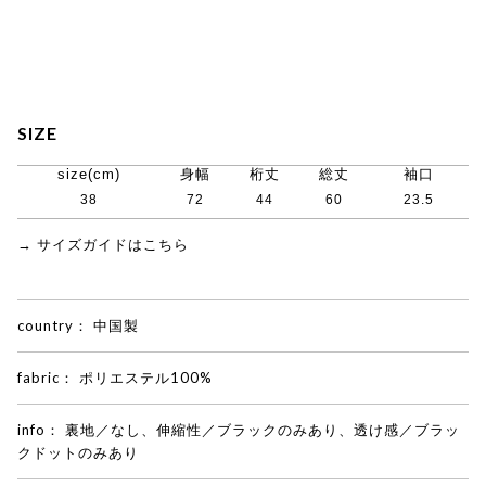
SIZE
size(cm)
身幅
桁丈
総丈
袖口
38
72
44
60
23.5
→ サイズガイドはこちら
country：
中国製
fabric：
ポリエステル100%
info：
裏地／なし、伸縮性／ブラックのみあり、透け感／ブラッ
クドットのみあり