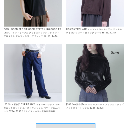
GGG | GOOD PEOPLE GOOD STITCHING GOOD PR
NO CONTROL AIR ノーコントロールエアー テンセル
ODUCT グッドピープル グッドスティッチング グッド
ナイロンブロード 裾タック シャツ hr-nc0303sf
プロダクト ドルマンスリーブ Tシャツ 02-01-1494
[2026aw新作]SCYE BASICS サイベーシックス オー
[2026aw新作]Scye サイ ベルベット メッシュ スタッズ
ガニックコットン ユーズドウォッシュ バギーデニムパ
ノットカラートップス 1226-23205
ンツ 5726-83536 【サイズ・カラー交換初回無料】