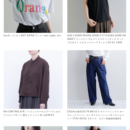
byeA. バイエー NOT APPLE Tシャツ not-apple-tee
GGG | GOOD PEOPLE GOOD STITCHING GOOD PR
ODUCT グッドピープル グッドスティッチング グッド
プロダクト ドルマンスリーブ Tシャツ 02-01-1494
NO CONTROL AIR ノーコントロールエアー テンセル
[2026aw新作]SCYE BASICS サイベーシックス オー
ナイロンブロード 裾タック シャツ hr-nc0303sf
ガニックコットン ユーズドウォッシュ バギーデニムパ
ンツ 5726-83536 【サイズ・カラー交換初回無料】