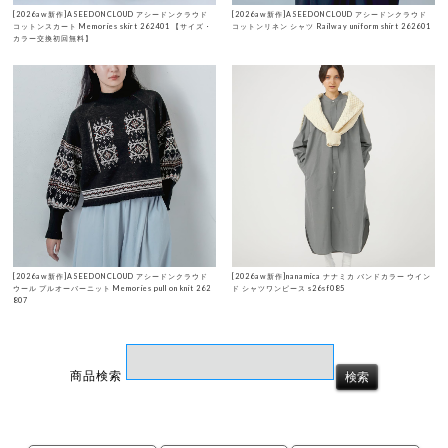
[2026aw新作]ASEEDONCLOUD アシードンクラウド
[2026aw新作]ASEEDONCLOUD アシードンクラウド
コットンスカート Memories skirt 262401 【サイズ・
コットンリネン シャツ Railway uniform shirt 262601
カラー交換初回無料】
[2026aw新作]ASEEDONCLOUD アシードンクラウド
[2026aw新作]nanamica ナナミカ バンドカラー ウイン
ウール プルオーバーニット Memories pull on knit 262
ド シャツワンピース s26sf085
807
商品検索