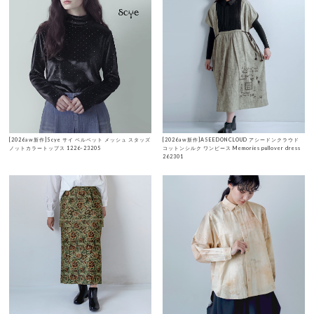
[2026aw新作]Scye サイ ベルベット メッシュ スタッズ
[2026aw新作]ASEEDONCLOUD アシードンクラウド
ノットカラートップス 1226-23205
コットンシルク ワンピース Memories pullover dress
262301