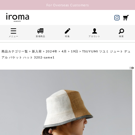
For Overseas Customers
メニュー
新着商品
特集
アカウント
検索
商品カテゴリ一覧
>
新入荷
>
2024年
>
4月
>
19日
> TSUYUMI ツユミ ジュート デュ
アル バケット ハット 3202-same1