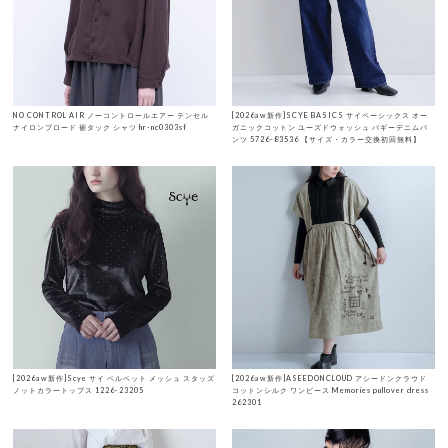
NO CONTROL AIR ノーコントロールエアー テンセル
[2026aw新作]SCYE BASICS サイベーシックス オー
ナイロンブロード 裾タック シャツ hr-nc0303sf
ガニックコットン ユーズドウォッシュ バギーデニムパ
ンツ 5726-83536 【サイズ・カラー交換初回無料】
[2026aw新作]Scye サイ ベルベット メッシュ スタッズ
[2026aw新作]ASEEDONCLOUD アシードンクラウド
ノットカラートップス 1226-23205
コットンシルク ワンピース Memories pullover dress
262301