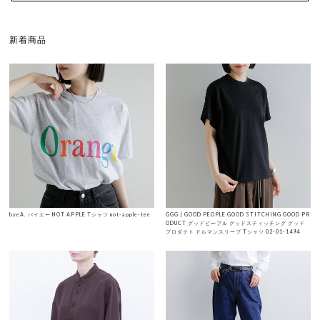
新着商品
byeA. バイエー NOT APPLE Tシャツ not-apple-tee
GGG | GOOD PEOPLE GOOD STITCHING GOOD PR
ODUCT グッドピープル グッドスティッチング グッド
プロダクト ドルマンスリーブ Tシャツ 02-01-1494