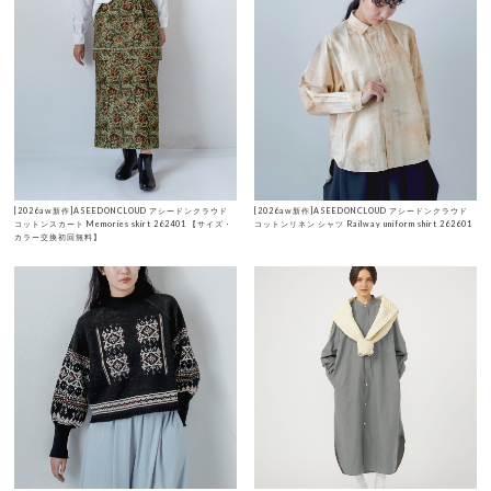
[2026aw新作]ASEEDONCLOUD アシードンクラウド
[2026aw新作]ASEEDONCLOUD アシードンクラウド
コットンスカート Memories skirt 262401 【サイズ・
コットンリネン シャツ Railway uniform shirt 262601
カラー交換初回無料】