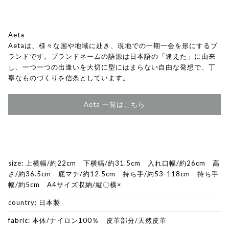
Aeta
Aetaは、様々な国や地域に赴き、現地での一期一会を形にするブ
ランドです。ブランドネームの語源は日本語の「逢えた」に由来
し、一つ一つの出逢いを大切に型にはまらない自由な発想で、丁
寧なものづくりを信条としています。
Aeta 一覧はこちら
size: 上横幅/約22cm 下横幅/約31.5cm 入れ口幅/約26cm 高
さ/約36.5cm 底マチ/約12.5cm 持ち手/約53-118cm 持ち手
幅/約5cm A4サイズ収納/縦〇横×
country: 日本製
fabric: 本体/ナイロン100％ 皮革部分/天然皮革