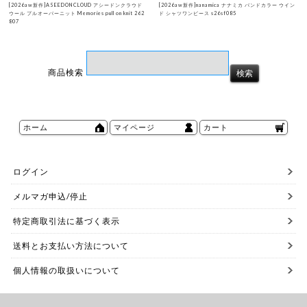
[2026aw新作]ASEEDONCLOUD アシードンクラウド
[2026aw新作]nanamica ナナミカ バンドカラー ウイン
ウール プルオーバーニット Memories pull on knit 262
ド シャツワンピース s26sf085
807
商品検索
ホーム
マイページ
カート
ログイン
メルマガ申込/停止
特定商取引法に基づく表示
送料とお支払い方法について
個人情報の取扱いについて