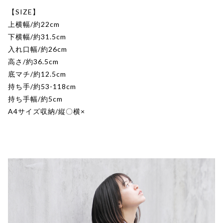
【SIZE】
上横幅/約22cm
下横幅/約31.5cm
入れ口幅/約26cm
高さ/約36.5cm
底マチ/約12.5cm
持ち手/約53-118cm
持ち手幅/約5cm
A4サイズ収納/縦〇横×