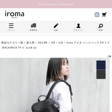
For Overseas Customers
メニュー
新着商品
特集
アカウント
検索
商品カテゴリ一覧
>
新入荷
>
2024年
>
4月
>
6日
> Aeta アエタ バックパック Sサイズ
“BACKPACK TF S” ny18-yo