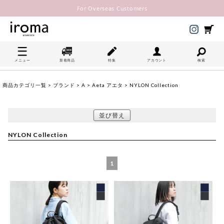
For Overseas Customers
メニュー
新着商品
特集
アカウント
検索
商品カテゴリ一覧
>
ブランド
>
A
>
Aeta アエタ
> NYLON Collection
並び替え
NYLON Collection
1