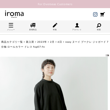
For Overseas Customers
メニュー
新着商品
特集
アカウント
検索
商品カテゴリ一覧
>
新入荷
>
2023年
>
2月
>
6日
> nooy ヌーイ ブークレ ジャガード 7
分袖 ロールカラー ドレス fop07-fn