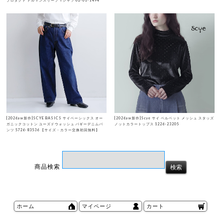
プロダクト ドルマンスリーブ Tシャツ 02-01-1494
[2026aw新作]SCYE BASICS サイベーシックス オー
[2026aw新作]Scye サイ ベルベット メッシュ スタッズ
ガニックコットン ユーズドウォッシュ バギーデニムパ
ノットカラートップス 1226-23205
ンツ 5726-83536 【サイズ・カラー交換初回無料】
商品検索
ホーム
マイページ
カート