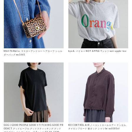
MASTER&Co. マスターアンドコー ヘアカーフ ショル
byeA. バイエー NOT APPLE Tシャツ not-apple-tee
ダーバッグ mc1661
GGG | GOOD PEOPLE GOOD STITCHING GOOD PR
NO CONTROL AIR ノーコントロールエアー テンセル
ODUCT グッドピープル グッドスティッチング グッド
ナイロンブロード 裾タック シャツ hr-nc0303sf