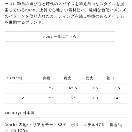
ースに独自の遊び心と時代のスパイスを加え自由なスタイルを提
案しているnooy。上質で心地よい素材使い、繊細な色使いメンズ
のパターンを取り入れたカッティングを施し特徴のあるアイテム
を展開するブランド。
nooy 一覧はこちら
size(cm)
身幅
裄丈
総丈
袖口
1
52
65.5
106
13.5
2
55
67
108
14
country: 日本製
fabric: 表地/トリアセテート53％ ポリエステル47％ 裏地/キ
ュプラ100％