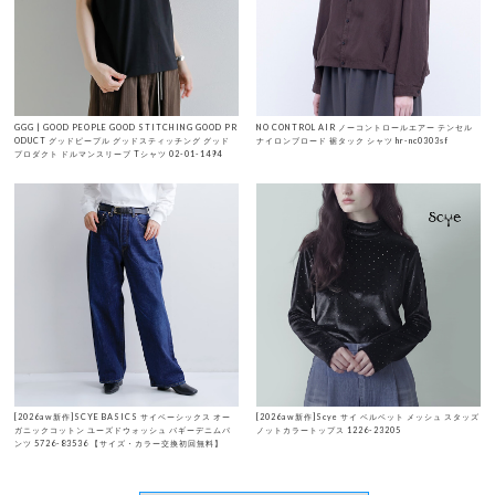
GGG | GOOD PEOPLE GOOD STITCHING GOOD PR
NO CONTROL AIR ノーコントロールエアー テンセル
ODUCT グッドピープル グッドスティッチング グッド
ナイロンブロード 裾タック シャツ hr-nc0303sf
プロダクト ドルマンスリーブ Tシャツ 02-01-1494
[2026aw新作]SCYE BASICS サイベーシックス オー
[2026aw新作]Scye サイ ベルベット メッシュ スタッズ
ガニックコットン ユーズドウォッシュ バギーデニムパ
ノットカラートップス 1226-23205
ンツ 5726-83536 【サイズ・カラー交換初回無料】