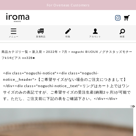
For Overseas Customers
メニュー
新着商品
特集
アカウント
検索
商品カテゴリ一覧
>
新入荷
>
2022年
>
7月
> noguchi BIJOUX ノグチスタッズモチー
フk14ピアス nn328■
<div class="noguchi-notice"><div class="noguchi-
notice__header">【ご希望サイズがない場合のご注文につきまして】
</div><div class="noguchi-notice__text">リングはカート上ではワン
サイズのみの表記ですが、ご希望サイズの受注生産(納期2ヶ月)が可能で
す。ただし、ご注文前に下記の表をご確認下さい。</div></div>