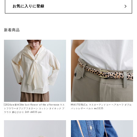
お気に入りに登録
新着商品
[2026aw新作]the last flower of the afternoon ラス
MASTER&Co. マスターアンドコー ヘアカーフ ダブル
トフラワーオブジアフタヌーン コットン タイネック ブ
バットレザー ベルト mc1135
ラウス 滲むひかり 26f-sh035-po