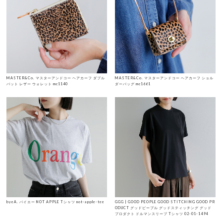
MASTER&Co. マスターアンドコー ヘアカーフ ダブル
MASTER&Co. マスターアンドコー ヘアカーフ ショル
バット レザー ウォレット mc1140
ダーバッグ mc1661
byeA. バイエー NOT APPLE Tシャツ not-apple-tee
GGG | GOOD PEOPLE GOOD STITCHING GOOD PR
ODUCT グッドピープル グッドスティッチング グッド
プロダクト ドルマンスリーブ Tシャツ 02-01-1494