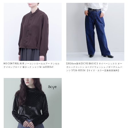
NO CONTROL AIR ノーコントロールエアー テンセル
[2026aw新作]SCYE BASICS サイベーシックス オー
ナイロンブロード 裾タック シャツ hr-nc0303sf
ガニックコットン ユーズドウォッシュ バギーデニムパ
ンツ 5726-83536 【サイズ・カラー交換初回無料】