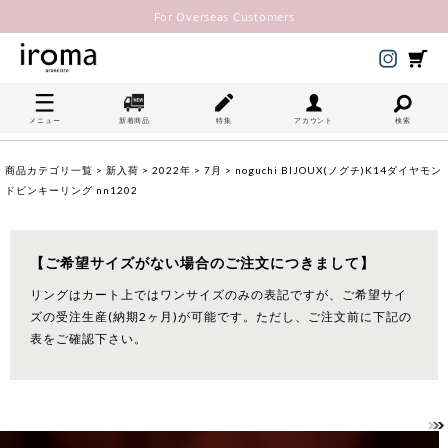
For Overseas Customers
メニュー
新着商品
特集
アカウント
検索
商品カテゴリ一覧
>
新入荷
>
2022年
>
7月
> noguchi BIJOUX(ノグチ)K14ダイヤモン
ドピンキーリング nn1202
【ご希望サイズがない場合のご注文につきまして】
リングはカート上ではワンサイズのみの表記ですが、ご希望サイ
ズの受注生産(納期2ヶ月)が可能です。ただし、ご注文前に下記の
表をご確認下さい。