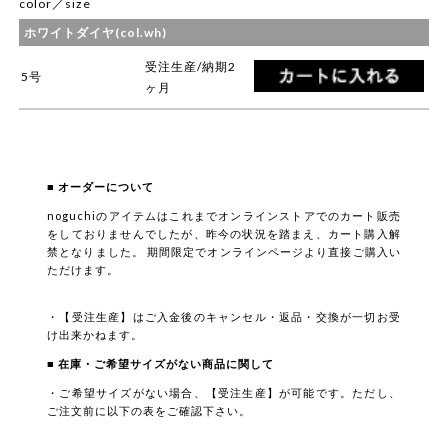
color／size
ホワイトダイヤ(col.wh)
受注生産/納期2
5号
ヶ月
■ オーダーについて
noguchiのアイテムはこれまでオンラインストアでのカート販売
をしておりませんでしたが、昨今の状況を踏まえ、カート購入解
禁となりました。 期間限定でオンラインページより直接ご購入い
ただけます。
・【受注生産】はご入金後のキャンセル・返品・交換が一切お受
け出来かねます。
■ 在庫・ご希望サイズがない商品に関して
・ご希望サイズがない場合、【受注生産】が可能です。ただし、
ご注文前に以下の表をご確認下さい。