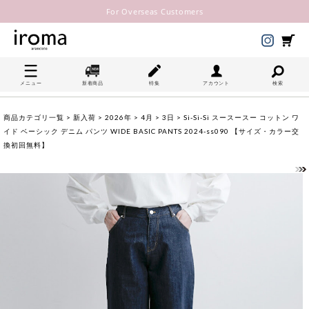
For Overseas Customers
メニュー
新着商品
特集
アカウント
検索
商品カテゴリ一覧
>
新入荷
>
2026年
>
4月
>
3日
> Si-Si-Si スースースー コットン ワ
イド ベーシック デニム パンツ WIDE BASIC PANTS 2024-ss090 【サイズ・カラー交
換初回無料】