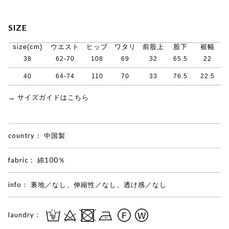
SIZE
size(cm)
ウエスト
ヒップ
ワタリ
前股上
股下
裾幅
38
62-70
108
69
32
65.5
22
40
64-74
110
70
33
76.5
22.5
→ サイズガイドはこちら
country：
中国製
fabric：
綿100％
info：
裏地／なし、伸縮性／なし、透け感／なし
laundry：