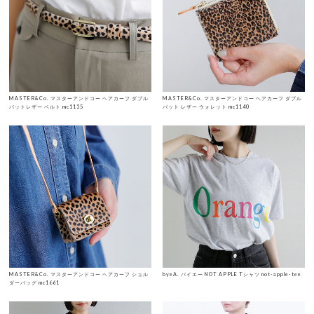
MASTER&Co. マスターアンドコー ヘアカーフ ダブル
MASTER&Co. マスターアンドコー ヘアカーフ ダブル
バットレザー ベルト mc1135
バット レザー ウォレット mc1140
MASTER&Co. マスターアンドコー ヘアカーフ ショル
byeA. バイエー NOT APPLE Tシャツ not-apple-tee
ダーバッグ mc1661