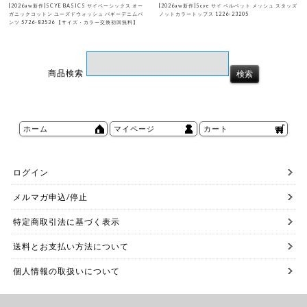
[2026aw新作]SCYE BASICS サイベーシックス オー
[2026aw新作]Scye サイ ベルベット メッシュ スタッズ
ガニックコットン ユーズドウォッシュ バギーデニムパ
ノットカラートップス 1226-23205
ンツ 5726-83536 【サイズ・カラー交換初回無料】
商品検索
ホーム
マイページ
カート
ログイン
メルマガ申込/停止
特定商取引法に基づく表示
送料とお支払い方法について
個人情報の取扱いについて