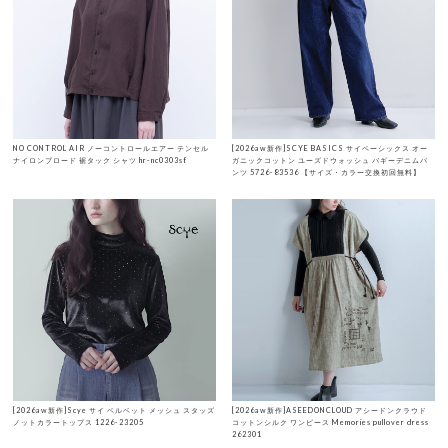
NO CONTROL AIR ノーコントロールエアー テンセル
[2026aw新作]SCYE BASICS サイベーシックス オー
ナイロンブロード 裾タック シャツ hr-nc0303sf
ガニックコットン ユーズドウォッシュ バギーデニムパ
ンツ 5726-83536 【サイズ・カラー交換初回無料】
[2026aw新作]Scye サイ ベルベット メッシュ スタッズ
[2026aw新作]ASEEDONCLOUD アシードンクラウド
ノットカラートップス 1226-23205
コットンシルク ワンピース Memories pullover dress
262301