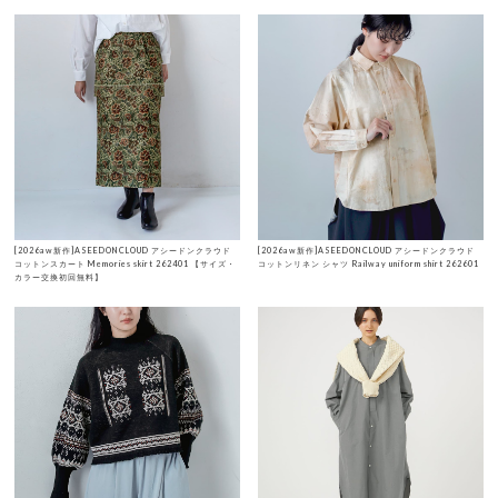
[2026aw新作]ASEEDONCLOUD アシードンクラウド
[2026aw新作]ASEEDONCLOUD アシードンクラウド
コットンスカート Memories skirt 262401 【サイズ・
コットンリネン シャツ Railway uniform shirt 262601
カラー交換初回無料】