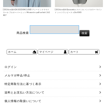
[2026aw新作]ASEEDONCLOUD アシードンクラウド
[2026aw新作]nanamica ナナミカ バンドカラー ウイン
ウール プルオーバーニット Memories pull on knit 262
ド シャツワンピース s26sf085
807
商品検索
ホーム
マイページ
カート
ログイン
メルマガ申込/停止
特定商取引法に基づく表示
送料とお支払い方法について
個人情報の取扱いについて