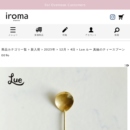
For Overseas Customers
メニュー
新着商品
特集
アカウント
検索
商品カテゴリ一覧
>
新入荷
>
2025年
>
12月
>
4日
> Lue ルー 真鍮のティースプーン
009o