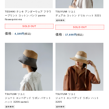
TESHIKI テシキ アンダーウェア フラワ
TSUYUMI ツユミ
ープリント コットン パンツ pants-
デュアル コットン ドリル ハット 3221
flowerprint-ms
SOLD OUT
SOLD OUT
価格 :
4,180円
(税込)
価格 :
17,600円
(税込)
TSUYUMI ツユミ
TSUYUMI ツユミ
ジュート エンベデッド リボン バケット
ジュート エンベデッド リボン ハット
ハット 3206-same1
3205