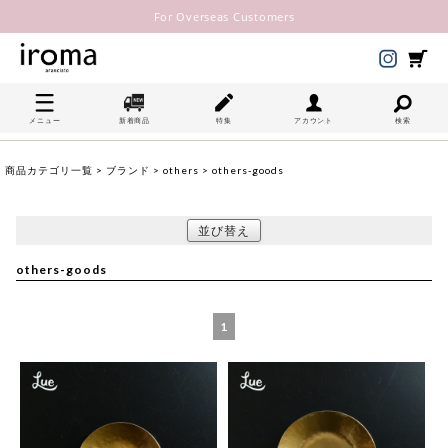
For Overseas Customers
メニュー
新着商品
特集
アカウント
検索
商品カテゴリ一覧
>
ブランド
>
others
> others-goods
並び替え
others-goods
1