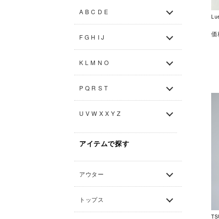
A B C D E
L
価
F G H I J
K L M N O
P Q R S T
U V W X X Y Z
アイテムで探す
アウター
トップス
TS