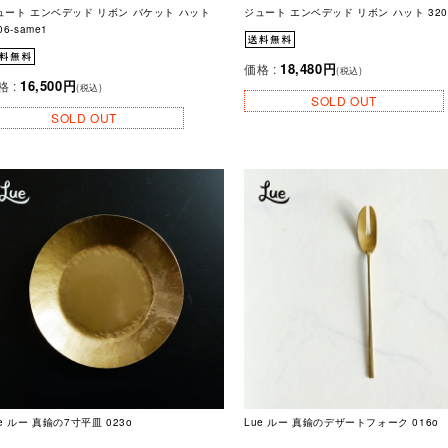
ュート エンベデッド リボン バケット ハット
ジュート エンベデッド リボン ハット 320
06-same1
18,480円
価格 :
(税込)
16,500円
格 :
(税込)
SOLD OUT
SOLD OUT
e ルー 真鍮の7寸平皿 023o
Lue ルー 真鍮のデザートフォーク 016o