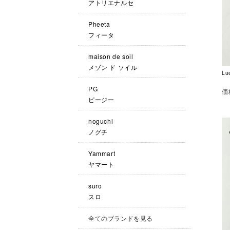
アトリエナルセ
Pheeta
フィータ
maison de soil
メゾン ド ソイル
L
PG
価
ピージー
noguchi
ノグチ
Yammart
ヤマート
suro
スロ
全てのブランドを見る