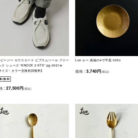
g ピージー カウスエード ビブラムソール フリー
Lue ルー 真鍮の4寸平皿 025o
ク シューズ “KNOCK 2 KTX” pg-0021w
3,740円
価格 :
サイズ・カラー交換初回無料】
(税込)
27,500円
格 :
(税込)