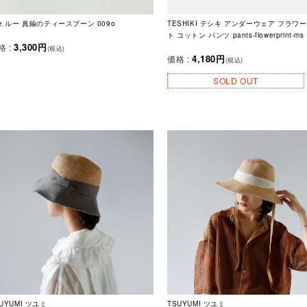
ue ルー 真鍮のティースプーン 009o
TESHIKI テシキ アンダーウェア フラワ
ト コットン パンツ pants-flowerprint-ms
3,300円
格 :
(税込)
4,180円
価格 :
(税込)
SOLD OUT
UYUMI ツユミ
TSUYUMI ツユミ