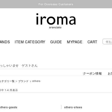
For Overseas Customers
ANDS
ITEM CATEGORY
GUIDE
MYPAGE
CART
っしゃいませ ゲストさん
クーポン情報
お
カテゴリ一覧
>
ブランド
> others
 件中 1-4 件表示
others-goods
others-shoes