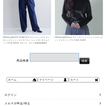
[2026aw新作]SCYE BASICS サイベーシックス オー
[2026aw新作]Scye サイ ベルベット メッシュ スタッズ
ガニックコットン ユーズドウォッシュ バギーデニムパ
ノットカラートップス 1226-23205
ンツ 5726-83536 【サイズ・カラー交換初回無料】
商品検索
ホーム
マイページ
カート
ログイン
メルマガ申込/停止