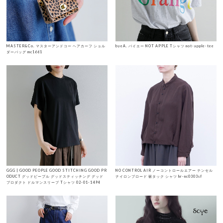
MASTER&Co. マスターアンドコー ヘアカーフ ショル
byeA. バイエー NOT APPLE Tシャツ not-apple-tee
ダーバッグ mc1661
GGG | GOOD PEOPLE GOOD STITCHING GOOD PR
NO CONTROL AIR ノーコントロールエアー テンセル
ODUCT グッドピープル グッドスティッチング グッド
ナイロンブロード 裾タック シャツ hr-nc0303sf
プロダクト ドルマンスリーブ Tシャツ 02-01-1494