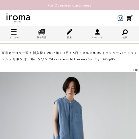
For Overseas Customers
メニュー
新着商品
特集
アカウント
検索
商品カテゴリ一覧
>
新入荷
>
2025年
>
4月
>
5日
> TOUJOURS トゥジュー ハードウォ
ッシュ リネン オールインワン “Sleeveless ALL in one Suit” ym42sp05