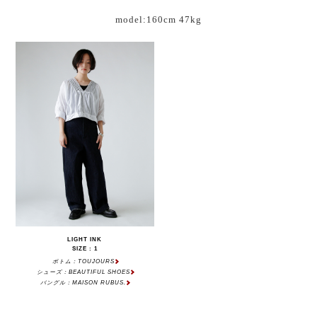
model:160cm 47kg
LIGHT INK
SIZE : 1
ボトム：TOUJOURS
シューズ：BEAUTIFUL SHOES
バングル：MAISON RUBUS.