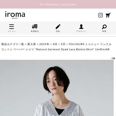
For Overseas Customers
メニュー
新着商品
特集
アカウント
検索
商品カテゴリ一覧
>
新入荷
>
2025年
>
4月
>
5日
> TOUJOURS トゥジュー リンクル
コットン ペーパー シャツ “Natural Garment Dyed Lace Bolero Shirt” tm42ns08