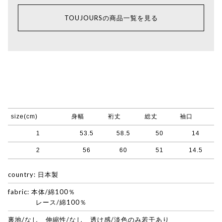
TOUJOURSの商品一覧を見る
size(cm)
身幅
裄丈
総丈
袖口
1
53.5
58.5
50
14
2
56
60
51
14.5
country: 日本製
fabric: 本体/綿100％
レース/綿100％
裏地/なし 伸縮性/なし 透け感/淡色のみ若干あり