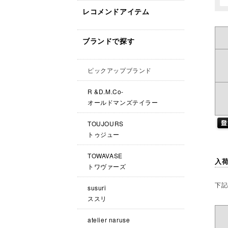
レコメンドアイテム
ブランドで探す
ピックアップブランド
R &D.M.Co-
オールドマンズテイラー
TOUJOURS
トゥジュー
TOWAVASE
入
トワヴァーズ
下記
susuri
ススリ
atelier naruse