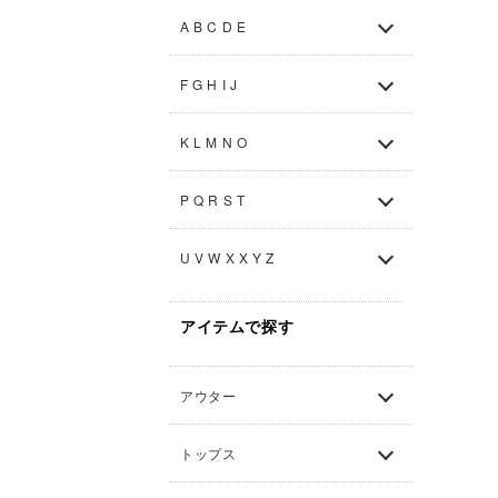
A B C D E
F G H I J
K L M N O
P Q R S T
U V W X X Y Z
アイテムで探す
アウター
トップス