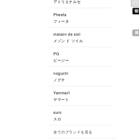
アトリエナルセ
Pheeta
フィータ
maison de soil
メゾン ド ソイル
PG
ピージー
noguchi
ノグチ
Yammart
ヤマート
suro
スロ
全てのブランドを見る