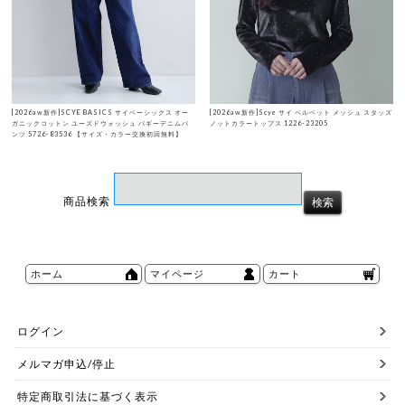
[2026aw新作]SCYE BASICS サイベーシックス オー
[2026aw新作]Scye サイ ベルベット メッシュ スタッズ
ガニックコットン ユーズドウォッシュ バギーデニムパ
ノットカラートップス 1226-23205
ンツ 5726-83536 【サイズ・カラー交換初回無料】
商品検索
ホーム
マイページ
カート
ログイン
メルマガ申込/停止
特定商取引法に基づく表示