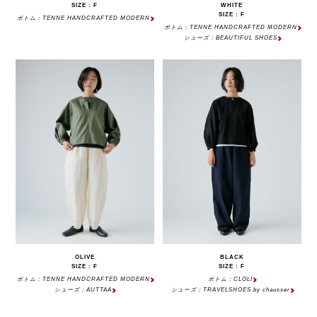
SIZE : F
WHITE
SIZE : F
ボトム：TENNE HANDCRAFTED MODERN
ボトム：TENNE HANDCRAFTED MODERN
シューズ：BEAUTIFUL SHOES
OLIVE
BLACK
SIZE : F
SIZE : F
ボトム：TENNE HANDCRAFTED MODERN
ボトム：CLOLI
シューズ：AUTTAA
シューズ：TRAVELSHOES by chausser