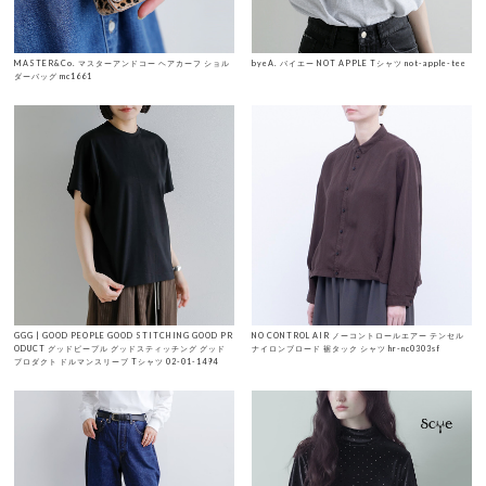
MASTER&Co. マスターアンドコー ヘアカーフ ショル
byeA. バイエー NOT APPLE Tシャツ not-apple-tee
ダーバッグ mc1661
GGG | GOOD PEOPLE GOOD STITCHING GOOD PR
NO CONTROL AIR ノーコントロールエアー テンセル
ODUCT グッドピープル グッドスティッチング グッド
ナイロンブロード 裾タック シャツ hr-nc0303sf
プロダクト ドルマンスリーブ Tシャツ 02-01-1494