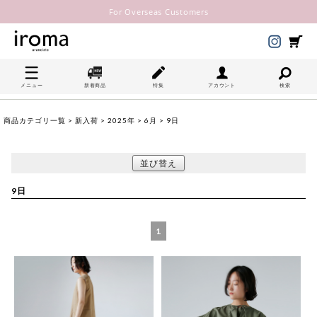
For Overseas Customers
メニュー
新着商品
特集
アカウント
検索
商品カテゴリ一覧
>
新入荷
>
2025年
>
6月
> 9日
並び替え
9日
1