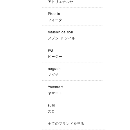
アトリエナルセ
Pheeta
フィータ
maison de soil
メゾン ド ソイル
PG
ピージー
noguchi
ノグチ
Yammart
ヤマート
suro
スロ
全てのブランドを見る