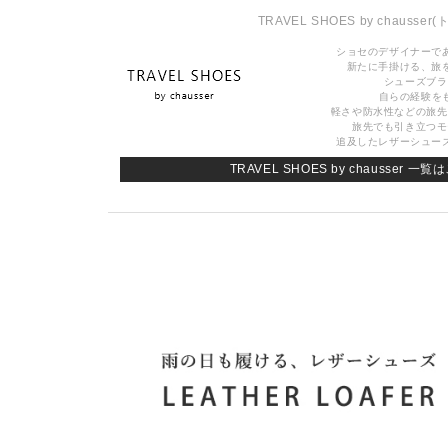
TRAVEL SHOES by chausser
(
ショセのデザイナーで
新たに手掛ける、旅
シューズブラ
自らの経験を
軽さや防水性などの旅先
旅先でも引き立つモ
追及したレザーシュー
TRAVEL SHOES by chausser 一