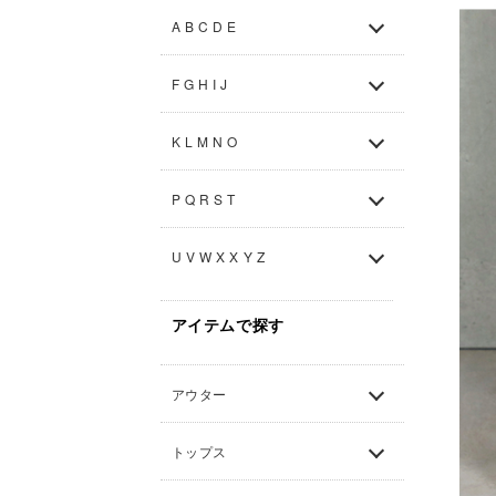
A B C D E
F G H I J
K L M N O
P Q R S T
U V W X X Y Z
アイテムで探す
アウター
トップス