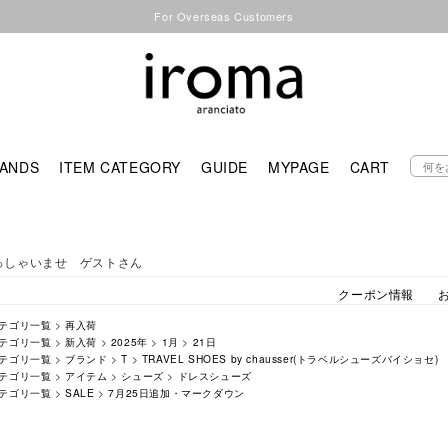
For Overseas Customers
ANDS
ITEM CATEGORY
GUIDE
MYPAGE
CART
っしゃいませ ゲストさん
クーポン情報
テゴリ一覧
>
再入荷
テゴリ一覧
>
新入荷
>
2025年
>
1月
>
21日
テゴリ一覧
>
ブランド
>
T
>
TRAVEL SHOES by chausser(トラベルシューズバイショセ)
テゴリ一覧
>
アイテム
>
シューズ
>
ドレスシューズ
テゴリ一覧
>
SALE
>
7月25日追加・マークダウン