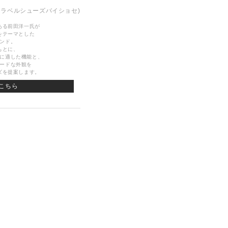
トラベルシューズバイショセ)
ある前田洋一氏が
をテーマとした
ンド。
もとに、
に適した機能と、
ードな外観を
ズを提案します。
覧はこちら