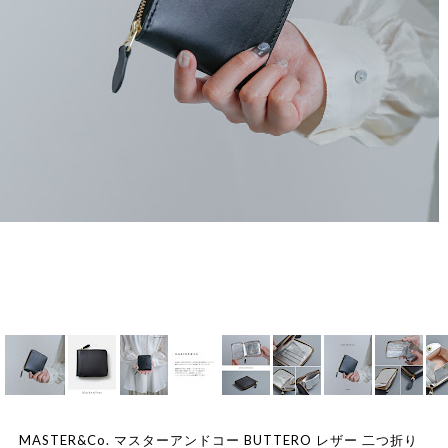
MASTER&Co. マスターアンドコー BUTTERO レザー 二つ折り