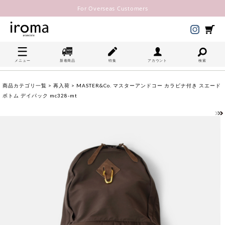
For Overseas Customers
メニュー
新着商品
特集
アカウント
検索
商品カテゴリ一覧
>
再入荷
> MASTER&Co. マスターアンドコー カラビナ付き スエード
ボトム デイパック mc328-mt