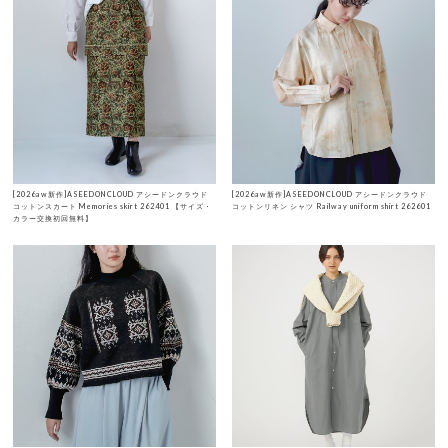
[2026aw新作]ASEEDONCLOUD アシードンクラウド
[2026aw新作]ASEEDONCLOUD アシードンクラウド
コットンスカート Memories skirt 262401 【サイズ・
コットンリネン シャツ Railway uniform shirt 262601
カラー交換初回無料】