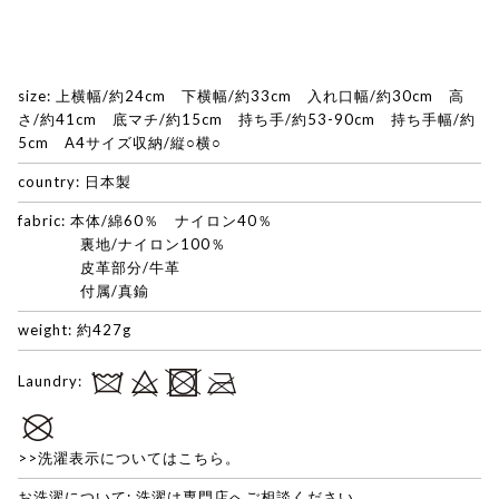
size: 上横幅/約24cm 下横幅/約33cm 入れ口幅/約30cm 高
さ/約41cm 底マチ/約15cm 持ち手/約53-90cm 持ち手幅/約
5cm A4サイズ収納/縦○横○
country: 日本製
fabric: 本体/綿60％ ナイロン40％
裏地/ナイロン100％
皮革部分/牛革
付属/真鍮
weight: 約427g
Laundry:
>>洗濯表示についてはこちら。
お洗濯について: 洗濯は専門店へご相談ください。