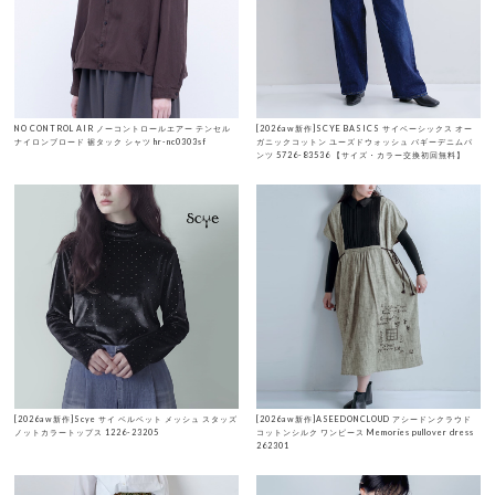
NO CONTROL AIR ノーコントロールエアー テンセル
[2026aw新作]SCYE BASICS サイベーシックス オー
ナイロンブロード 裾タック シャツ hr-nc0303sf
ガニックコットン ユーズドウォッシュ バギーデニムパ
ンツ 5726-83536 【サイズ・カラー交換初回無料】
[2026aw新作]Scye サイ ベルベット メッシュ スタッズ
[2026aw新作]ASEEDONCLOUD アシードンクラウド
ノットカラートップス 1226-23205
コットンシルク ワンピース Memories pullover dress
262301