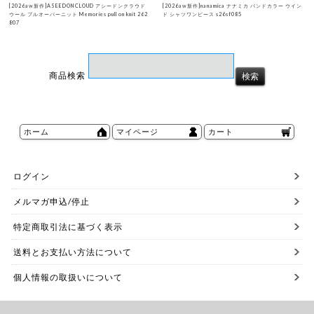
[2026aw新作]ASEEDONCLOUD アシードンクラウド
[2026aw新作]nanamica ナナミカ バンドカラー ウイン
ウール プルオーバーニット Memories pull on knit 262
ド シャツワンピース s26sf085
807
商品検索
ホーム
マイページ
カート
ログイン
メルマガ申込/停止
特定商取引法に基づく表示
送料とお支払い方法について
個人情報の取扱いについて