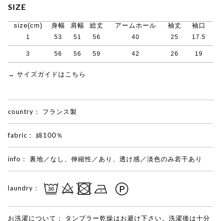
SIZE
size(cm)
身幅
肩幅
総丈
アームホール
袖丈
袖口
1
53
51
56
40
25
17.5
3
56
56
59
42
26
19
→ サイズガイドはこちら
country：
フランス製
fabric：
綿100％
info：
裏地／なし、伸縮性／あり、透け感／淡色のみ若干あり
laundry：
お洗濯について：
タンブラー乾燥はお避け下さい。洗濯後は十分