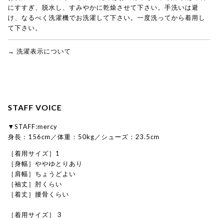
にすすぎ、脱水し、すみやかに乾燥させて下さい。手洗いは避
け、なるべく洗濯機でお洗濯して下さい。一度洗ってから着用し
て下さい。
→ 洗濯表示について
STAFF VOICE
▼STAFF:mercy
身長：156cm／体重：50kg／シューズ：23.5cm
［着用サイズ］1
［身幅］ややゆとりあり
［肩幅］ちょうどよい
［袖丈］肘くらい
［着丈］腰骨くらい
［着用サイズ］ 3