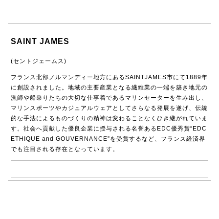
SAINT JAMES
(セントジェームス)
フランス北部ノルマンディー地方にあるSAINTJAMES市にて1889年
に創設されました。地域の主要産業となる繊維業の一端を築き地元の
漁師や船乗りたちの大切な仕事着であるマリンセーターを生み出し、
マリンスポーツやカジュアルウェアとしてさらなる発展を遂げ、伝統
的な手法によるものづくりの精神は変わることなくひき継がれていま
す。社会へ貢献した優良企業に授与される名誉あるEDC優秀賞“EDC
ETHIQUE and GOUVERNANCE”を受賞するなど、フランス経済界
でも注目される存在となっています。
→ SAINT JAMES商品一覧