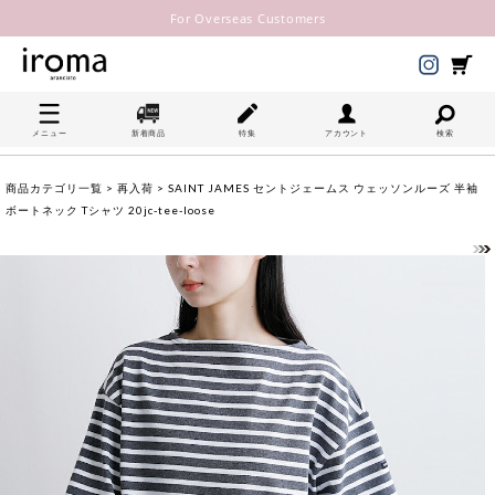
For Overseas Customers
メニュー
新着商品
特集
アカウント
検索
商品カテゴリ一覧
>
再入荷
> SAINT JAMES セントジェームス ウェッソンルーズ 半袖
ボートネック Tシャツ 20jc-tee-loose