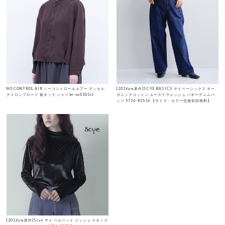
NO CONTROL AIR ノーコントロールエアー テンセル
[2026aw新作]SCYE BASICS サイベーシックス オー
ナイロンブロード 裾タック シャツ hr-nc0303sf
ガニックコットン ユーズドウォッシュ バギーデニムパ
ンツ 5726-83536 【サイズ・カラー交換初回無料】
[2026aw新作]Scye サイ ベルベット メッシュ スタッズ