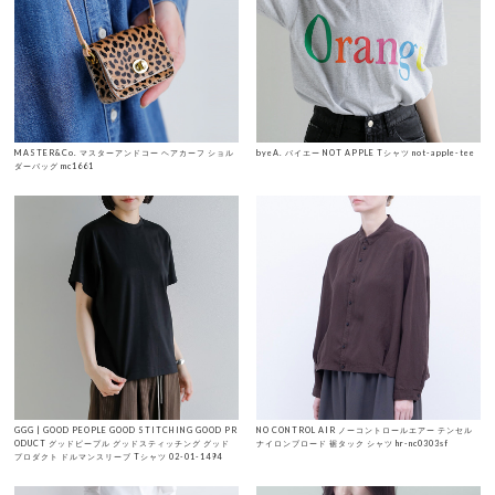
MASTER&Co. マスターアンドコー ヘアカーフ ショル
byeA. バイエー NOT APPLE Tシャツ not-apple-tee
ダーバッグ mc1661
GGG | GOOD PEOPLE GOOD STITCHING GOOD PR
NO CONTROL AIR ノーコントロールエアー テンセル
ODUCT グッドピープル グッドスティッチング グッド
ナイロンブロード 裾タック シャツ hr-nc0303sf
プロダクト ドルマンスリーブ Tシャツ 02-01-1494