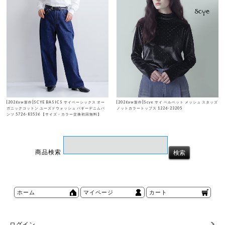
[2026aw新作]SCYE BASICS サイベーシックス オー
[2026aw新作]Scye サイ ベルベット メッシュ スタッズ
ガニックコットン ユーズドウォッシュ バギーデニムパ
ノットカラートップス 1226-23205
ンツ 5726-83536 【サイズ・カラー交換初回無料】
商品検索
ホーム
マイページ
カート
ログイン