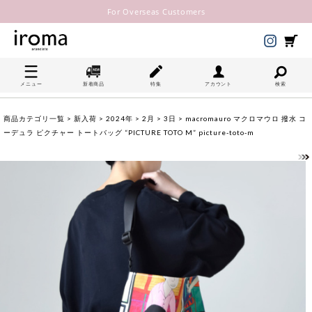
For Overseas Customers
メニュー
新着商品
特集
アカウント
検索
商品カテゴリ一覧
>
新入荷
>
2024年
>
2月
>
3日
> macromauro マクロマウロ 撥水 コ
ーデュラ ピクチャー トートバッグ “PICTURE TOTO M” picture-toto-m