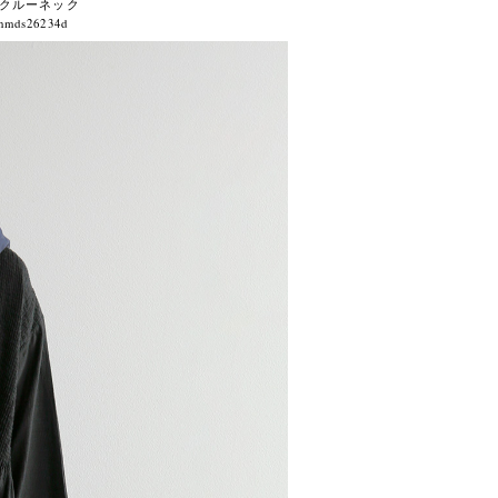
 クルーネック
s26234d