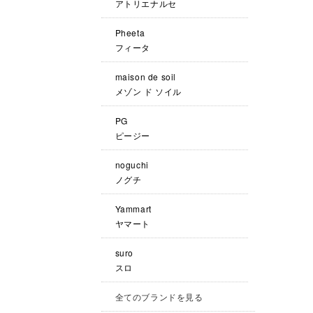
アトリエナルセ
Pheeta
フィータ
maison de soil
メゾン ド ソイル
PG
ピージー
noguchi
ノグチ
Yammart
ヤマート
suro
スロ
全てのブランドを見る