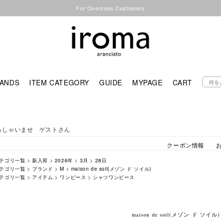
For Overseas Customers
ANDS
ITEM CATEGORY
GUIDE
MYPAGE
CART
っしゃいませ ゲストさん
クーポン情報
テゴリ一覧
>
新入荷
>
2026年
>
3月
>
28日
テゴリ一覧
>
ブランド
>
M
>
maison de soil(メゾン ド ソイル)
テゴリ一覧
>
アイテム
>
ワンピース
>
シャツワンピース
maison de soil(メゾン ド ソイル)