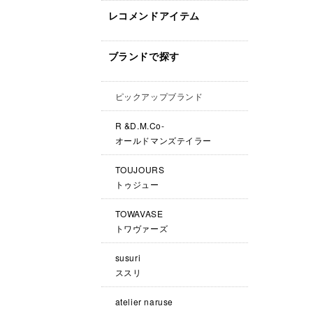
レコメンドアイテム
ブランドで探す
ピックアップブランド
R &D.M.Co-
オールドマンズテイラー
TOUJOURS
トゥジュー
TOWAVASE
トワヴァーズ
susuri
ススリ
atelier naruse