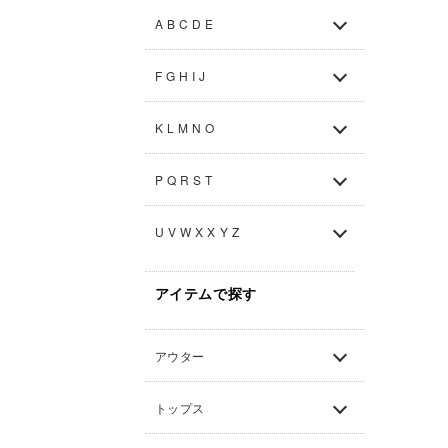
A B C D E
F G H I J
K L M N O
P Q R S T
U V W X X Y Z
アイテムで探す
アウター
トップス