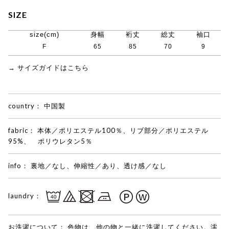
SIZE
size(cm)
身幅
裄丈
総丈
袖口
F
65
85
70
9
→ サイズガイドはこちら
country：
中国製
fabric：
本体／ポリエステル100％、リブ部分／ポリエステル
95%、 ポリウレタン5％
info：
裏地／なし、伸縮性／あり、透け感／なし
laundry：
お洗濯について：
色物は、他の物と一緒に洗濯してください。濡