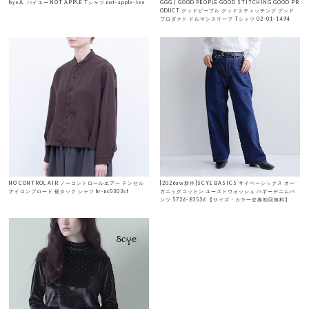
byeA. バイエー NOT APPLE Tシャツ not-apple-tee
GGG | GOOD PEOPLE GOOD STITCHING GOOD PR
ODUCT グッドピープル グッドスティッチング グッド
プロダクト ドルマンスリーブ Tシャツ 02-01-1494
NO CONTROL AIR ノーコントロールエアー テンセル
[2026aw新作]SCYE BASICS サイベーシックス オー
ナイロンブロード 裾タック シャツ hr-nc0303sf
ガニックコットン ユーズドウォッシュ バギーデニムパ
ンツ 5726-83536 【サイズ・カラー交換初回無料】