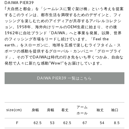
DAIWA PIER39
｢大自然と都会」を「シームレスに繋ぐ架け橋」という考えを提案
するこのラインは、都市生活を満喫するためのデザインと、フィ
ッシングを楽しむためのアイディアが共存するアパレルコレクシ
ョン。1958年、海外向けリールのOEM生産に始まり、その後
1962年に自社ブランド「DAIWA」へと事業を発展。以降、世界
のフィッシング市場をリードし続けています。「Feel the
earth.」をスローガンに、地球を五感で楽しむライフタイム・ス
ポーツの感動を提供するグローバル・カンパニー「グローブライ
ド」。その下でDAIWAは時代の行き先をいち早くつかみ、自由な
発想で人々に新たな感動“Wow!”をお届けしています。
DAIWA PIER39 一覧はこちら
アーム
size(cm)
身幅
肩幅
着丈
袖丈
袖口
ホール
F
62.5
53
62.5
67
54
8.5