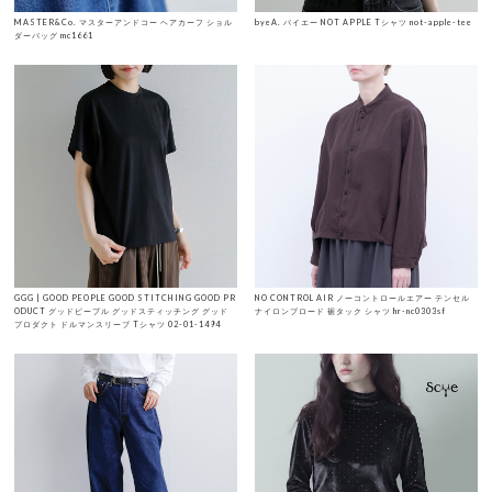
MASTER&Co. マスターアンドコー ヘアカーフ ショル
byeA. バイエー NOT APPLE Tシャツ not-apple-tee
ダーバッグ mc1661
GGG | GOOD PEOPLE GOOD STITCHING GOOD PR
NO CONTROL AIR ノーコントロールエアー テンセル
ODUCT グッドピープル グッドスティッチング グッド
ナイロンブロード 裾タック シャツ hr-nc0303sf
プロダクト ドルマンスリーブ Tシャツ 02-01-1494