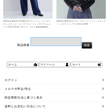
[2026aw新作]SCYE BASICS サイベーシックス オー
[2026aw新作]Scye サイ ベルベット メッシュ スタッズ
ガニックコットン ユーズドウォッシュ バギーデニムパ
ノットカラートップス 1226-23205
ンツ 5726-83536 【サイズ・カラー交換初回無料】
商品検索
ホーム
マイページ
カート
ログイン
メルマガ申込/停止
特定商取引法に基づく表示
送料とお支払い方法について