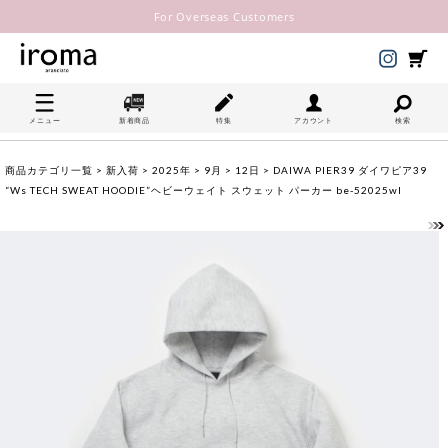
For Overseas Customers
メニュー
新着商品
特集
アカウント
検索
商品カテゴリ一覧
>
新入荷
>
2025年
>
9月
>
12日
> DAIWA PIER39 ダイワピア39
“Ws TECH SWEAT HOODIE”ヘビーウェイト スウェット パーカー be-52025wl