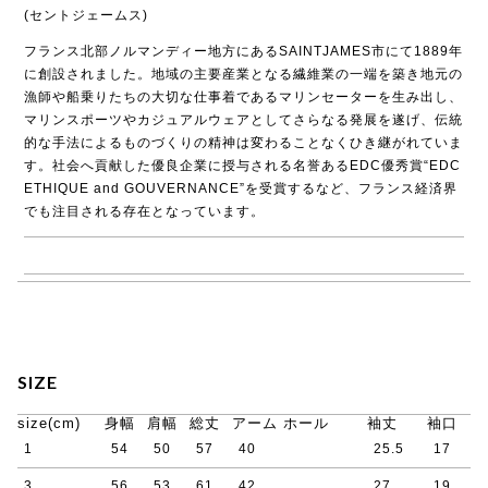
(セントジェームス)
フランス北部ノルマンディー地方にあるSAINTJAMES市にて1889年
に創設されました。地域の主要産業となる繊維業の一端を築き地元の
漁師や船乗りたちの大切な仕事着であるマリンセーターを生み出し、
マリンスポーツやカジュアルウェアとしてさらなる発展を遂げ、伝統
的な手法によるものづくりの精神は変わることなくひき継がれていま
す。社会へ貢献した優良企業に授与される名誉あるEDC優秀賞“EDC
ETHIQUE and GOUVERNANCE”を受賞するなど、フランス経済界
でも注目される存在となっています。
→ SAINT JAMES商品一覧
SIZE
size(cm)
身幅
肩幅
総丈
アーム ホール
袖丈
袖口
1
54
50
57
40
25.5
17
3
56
53
61
42
27
19