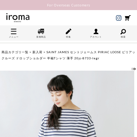
For Overseas Customers
メニュー
新着商品
特集
アカウント
検索
商品カテゴリ一覧
>
新入荷
> SAINT JAMES セントジェームス PIRIAC LOOSE ピリアッ
クルーズ ドロップショルダー 半袖Tシャツ 薄手 20jc-8733-legr