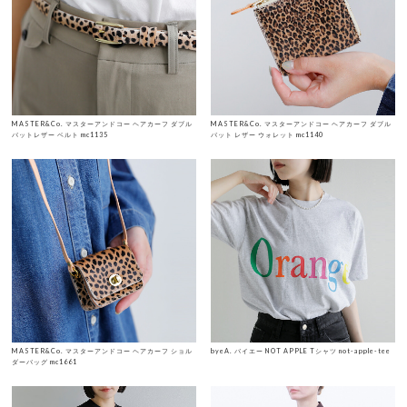
MASTER&Co. マスターアンドコー ヘアカーフ ダブル
MASTER&Co. マスターアンドコー ヘアカーフ ダブル
バットレザー ベルト mc1135
バット レザー ウォレット mc1140
MASTER&Co. マスターアンドコー ヘアカーフ ショル
byeA. バイエー NOT APPLE Tシャツ not-apple-tee
ダーバッグ mc1661