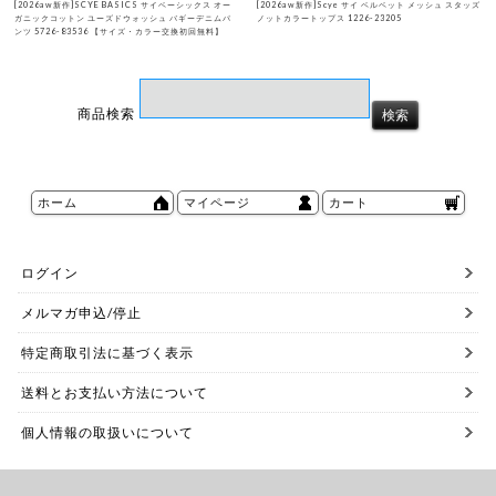
[2026aw新作]SCYE BASICS サイベーシックス オー
[2026aw新作]Scye サイ ベルベット メッシュ スタッズ
ガニックコットン ユーズドウォッシュ バギーデニムパ
ノットカラートップス 1226-23205
ンツ 5726-83536 【サイズ・カラー交換初回無料】
商品検索
ホーム
マイページ
カート
ログイン
メルマガ申込/停止
特定商取引法に基づく表示
送料とお支払い方法について
個人情報の取扱いについて