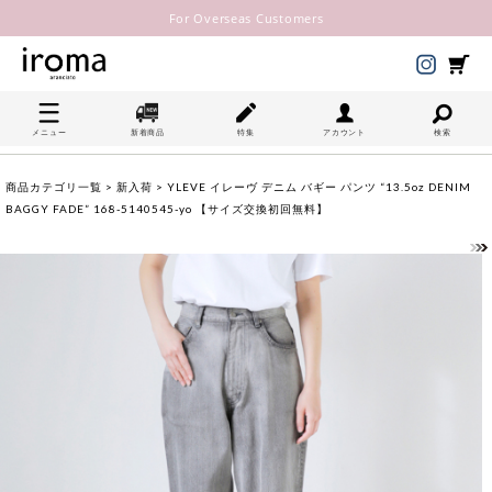
For Overseas Customers
メニュー
新着商品
特集
アカウント
検索
商品カテゴリ一覧
>
新入荷
> YLEVE イレーヴ デニム バギー パンツ “13.5oz DENIM
BAGGY FADE” 168-5140545-yo 【サイズ交換初回無料】