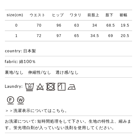
size(cm)
ウエスト
ヒップ
ワタリ
前股上
股下
裾幅
0
70
96
63
34
68.5
19.5
1
72
97
65
34.5
69
20.5
country: 日本製
fabric: 綿100％
裏地/なし 伸縮性/なし 透け感/なし
Laundry:
＞＞洗濯表示についてはこちら。
お洗濯について: 短時間処理をして下さい。生地の特性上、縮みま
す。蛍光増白剤が入っていない洗剤を使用してください。