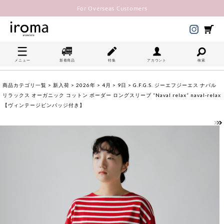
For Overseas Customers
メニュー
新着商品
特集
アカウント
検索
商品カテゴリ一覧
>
新入荷
>
2026年
>
4月
>
9日
> G.F.G.S. ジーエフジーエス ナバル
リラックス オーガニック コットン ボーダー ロングスリーブ “Naval relax” naval-relax
【ヴィンテージピンバッジ付き】