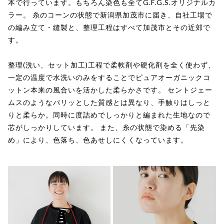
本で行っています。もちろん染色も全てG.F.G.S.オリジナルカ
ラー。 糸のコーンの状態で新潟県加茂市に届き、自社工場で
の編み立て・縫製と、整理工程はすべて加茂市とその近郊で
す。
整理(洗い、セット加工)工程で柔軟剤や硬化剤を全く使わず、
一定の温度で水洗いのみをすることでピュアオーガニックコ
ットン本来の風合いを活かした柔らかさです。 セントジェー
ムスのようなパリッとした質感とは異なり、手触りはしっと
りと柔らか。同時に度詰めでしっかりと編まれた生地なので
芯がしっかりしています。 また、糸の状態で染める「先染
め」により、色落ち、色あせしにくくなっています。