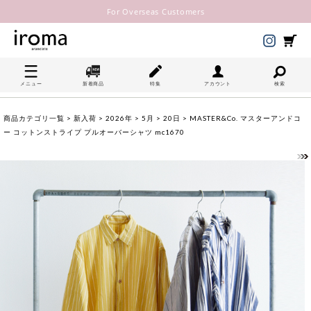
For Overseas Customers
メニュー
新着商品
特集
アカウント
検索
商品カテゴリ一覧
>
新入荷
>
2026年
>
5月
>
20日
> MASTER&Co. マスターアンドコ
ー コットンストライプ プルオーバーシャツ mc1670