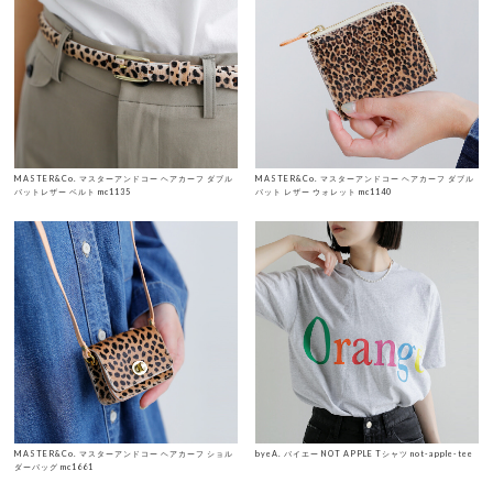
MASTER&Co. マスターアンドコー ヘアカーフ ダブル
MASTER&Co. マスターアンドコー ヘアカーフ ダブル
バットレザー ベルト mc1135
バット レザー ウォレット mc1140
MASTER&Co. マスターアンドコー ヘアカーフ ショル
byeA. バイエー NOT APPLE Tシャツ not-apple-tee
ダーバッグ mc1661