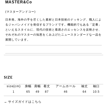
MASTER&Co
(マスターアンドコー)
日本発。海外の手を尽くした素材と日本技術のドッキング、職人によ
るジャパンメイドを発信するブランドです。機能的でもある「定番」
といえるスタイルに、現代の技術と着易さのエッセンスを反映させ、
それぞれのマスターの知恵をくみ上げたニュースタンダードな一品を
展開しています。
→ MASTER&Co.商品一覧
SIZE
size(cm)
身幅
肩幅
着丈
アームホール
袖丈
袖口
1
65
49
87
46
64
10.5
→ サイズガイドはこちら