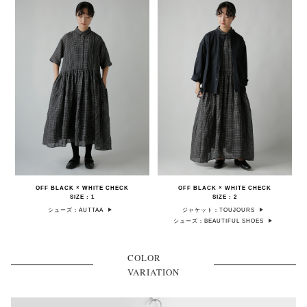
OFF BLACK × WHITE CHECK
OFF BLACK × WHITE CHECK
SIZE : 1
SIZE : 2
シューズ：AUTTAA
ジャケット：TOUJOURS
シューズ：BEAUTIFUL SHOES
COLOR
VARIATION