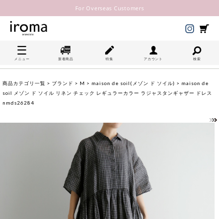
For Overseas Customers
メニュー
新着商品
特集
アカウント
検索
商品カテゴリ一覧
>
ブランド
>
M
>
maison de soil(メゾン ド ソイル)
> maison de
soil メゾン ド ソイル リネン チェック レギュラーカラー ラジャスタンギャザー ドレス
nmds26284