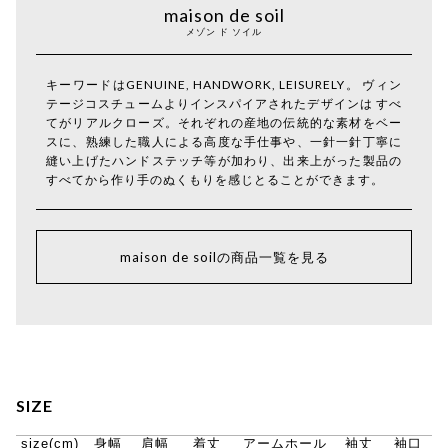
maison de soil
メゾン ド ソイル
キーワードはGENUINE, HANDWORK, LEISURELY。 ヴィン
テージコスチュームよりインスパイアされたデザインは すべ
てがリアルクローズ。それぞれの産地の伝統的な素材をベー
スに、熟練した職人による高度な手仕事や、一針一針丁寧に
縫い上げたハンドステッチ等が加わり、出来上がった製品の
すべてから作り手のぬくもりを感じとることができます。
maison de soilの商品一覧を見る
SIZE
size(cm)
身幅
肩幅
着丈
アームホール
袖丈
袖口