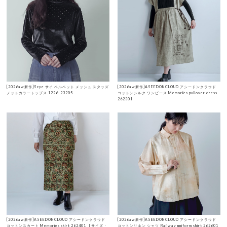
[2026aw新作]Scye サイ ベルベット メッシュ スタッズ
[2026aw新作]ASEEDONCLOUD アシードンクラウド
ノットカラートップス 1226-23205
コットンシルク ワンピース Memories pullover dress
262301
[2026aw新作]ASEEDONCLOUD アシードンクラウド
[2026aw新作]ASEEDONCLOUD アシードンクラウド
コットンスカート Memories skirt 262401 【サイズ・
コットンリネン シャツ Railway uniform shirt 262601