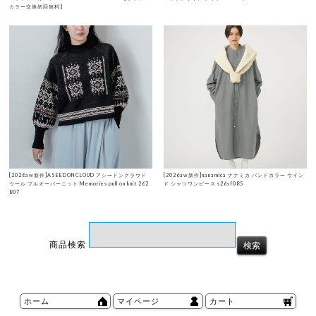
カラー交換初回無料】
[2026aw新作]ASEEDONCLOUD アシードンクラウド
[2026aw新作]nanamica ナナミカ バンドカラー ウイン
ウール プルオーバーニット Memories pull on knit 262
ド シャツワンピース s26sf085
807
商品検索
ホーム
マイページ
カート