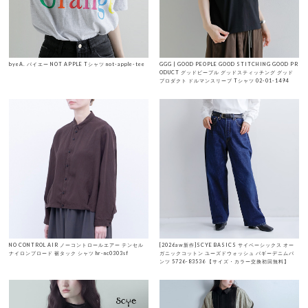
byeA. バイエー NOT APPLE Tシャツ not-apple-tee
GGG | GOOD PEOPLE GOOD STITCHING GOOD PR
ODUCT グッドピープル グッドスティッチング グッド
プロダクト ドルマンスリーブ Tシャツ 02-01-1494
NO CONTROL AIR ノーコントロールエアー テンセル
[2026aw新作]SCYE BASICS サイベーシックス オー
ナイロンブロード 裾タック シャツ hr-nc0303sf
ガニックコットン ユーズドウォッシュ バギーデニムパ
ンツ 5726-83536 【サイズ・カラー交換初回無料】