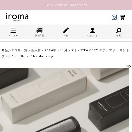
For Overseas Customers
メニュー
新着商品
特集
アカウント
検索
商品カテゴリ一覧
>
新入荷
>
2024年
>
11月
>
9日
> STEAMERY スチーマリー リント
ブラシ “Lint Brush” lint-brush-yo