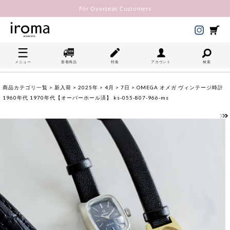
For Overseas Customers
メニュー
新着商品
特集
アカウント
検索
商品カテゴリ一覧
>
新入荷
>
2025年
>
4月
>
7日
> OMEGA オメガ ヴィンテージ時計
1960年代 1970年代【オーバーホール済】 ks-055-807-966-ms