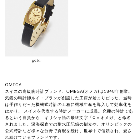
OMEGA
スイスの高級腕時計ブランド、OMEGA(オメガ)は1848年創業。
気鋭の時計師ルイ・ブランが創設した工房が始まりだった。当時
は手作りだった機械式時計の工程に機械生産を導入して効率化を
はかり、 スイスを代表する時計メーカーに成長。究極の時計であ
るという自負から、ギリシャ語の最終文字「Ω＝オメガ」と命名
されました。深海探査での耐水圧記録の樹立や、オリンピックの
公式時計など様々な分野で貢献を続け、世界中で信頼され、愛さ
れ続けているブランドです。