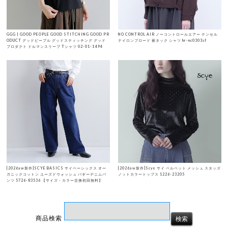
GGG | GOOD PEOPLE GOOD STITCHING GOOD PR
NO CONTROL AIR ノーコントロールエアー テンセル
ODUCT グッドピープル グッドスティッチング グッド
ナイロンブロード 裾タック シャツ hr-nc0303sf
プロダクト ドルマンスリーブ Tシャツ 02-01-1494
[2026aw新作]SCYE BASICS サイベーシックス オー
[2026aw新作]Scye サイ ベルベット メッシュ スタッズ
ガニックコットン ユーズドウォッシュ バギーデニムパ
ノットカラートップス 1226-23205
ンツ 5726-83536 【サイズ・カラー交換初回無料】
商品検索