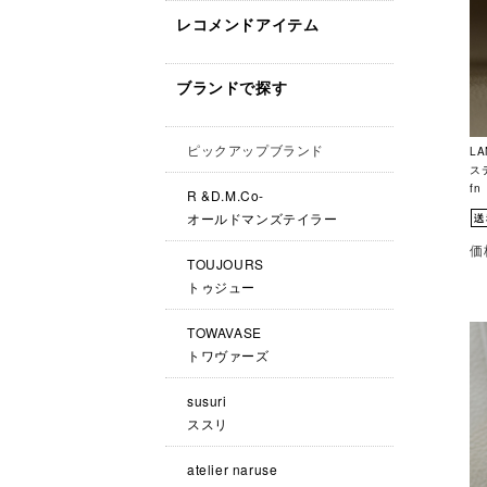
レコメンドアイテム
ブランドで探す
ピックアップブランド
L
ス
fn
R &D.M.Co-
オールドマンズテイラー
価
TOUJOURS
トゥジュー
TOWAVASE
トワヴァーズ
susuri
ススリ
atelier naruse