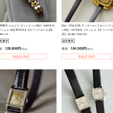
ERMES エルメス ヴィンテージ時計 1980年代
Dior / BULOVA ディオール×ブローバ 
テンレス 純正BOX付き【オーバーホール済】
ジ時計 1970年代 ステンレス【オーバー
-961-fn
済】 ks-881-943-mn
129,800円
104,500円
格 :
価格 :
(税込)
(税込)
SOLD OUT
SOLD OUT