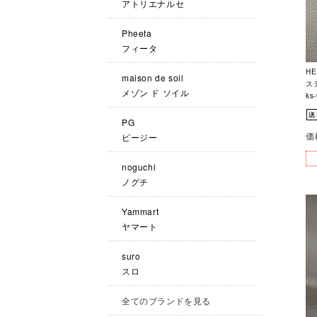
アトリエナルセ
Pheeta
フィータ
H
maison de soil
ス
メゾン ド ソイル
ks
PG
価
ピージー
noguchi
ノグチ
Yammart
ヤマート
suro
スロ
全てのブランドを見る