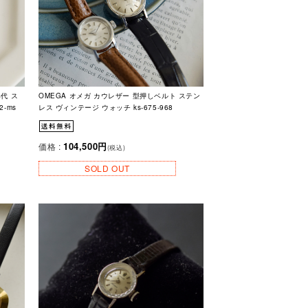
年代 ス
OMEGA オメガ カウレザー 型押しベルト ステン
-ms
レス ヴィンテージ ウォッチ ks-675-968
104,500円
価格 :
(税込)
SOLD OUT