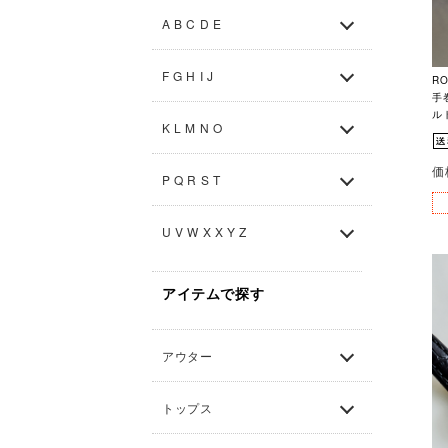
A B C D E
F G H I J
R
手
ル
K L M N O
価
P Q R S T
U V W X X Y Z
アイテムで探す
アウター
トップス