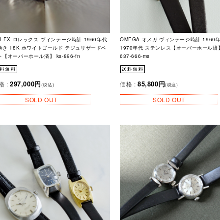
OLEX ロレックス ヴィンテージ時計 1960年代
OMEGA オメガ ヴィンテージ時計 1960
巻き 18K ホワイトゴールド テジュリザードベ
1970年代 ステンレス【オーバーホール済】 
ト【オーバーホール済】 ks-896-fn
637-666-ms
297,000円
85,800円
格 :
価格 :
(税込)
(税込)
SOLD OUT
SOLD OUT