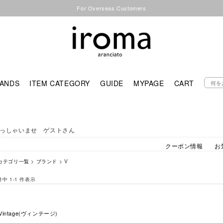
For Overseas Customers
ANDS
ITEM CATEGORY
GUIDE
MYPAGE
CART
っしゃいませ ゲストさん
クーポン情報
お
カテゴリ一覧
>
ブランド
> V
 件中 1-1 件表示
Vintage(ヴィンテージ)