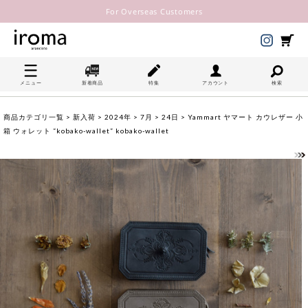
For Overseas Customers
メニュー
新着商品
特集
アカウント
検索
商品カテゴリ一覧
>
新入荷
>
2024年
>
7月
>
24日
> Yammart ヤマート カウレザー 小
箱 ウォレット “kobako-wallet” kobako-wallet