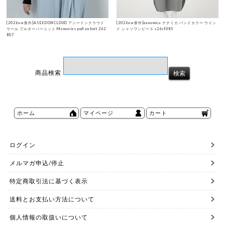
[2026aw新作]ASEEDONCLOUD アシードンクラウド
[2026aw新作]nanamica ナナミカ バンドカラー ウイン
ウール プルオーバーニット Memories pull on knit 262
ド シャツワンピース s26sf085
807
商品検索
ホーム
マイページ
カート
ログイン
メルマガ申込/停止
特定商取引法に基づく表示
送料とお支払い方法について
個人情報の取扱いについて