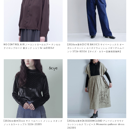
NO CONTROL AIR ノーコントロールエアー テンセル
[2026aw新作]SCYE BASICS サイベーシックス オー
ナイロンブロード 裾タック シャツ hr-nc0303sf
ガニックコットン ユーズドウォッシュ バギーデニムパ
ンツ 5726-83536 【サイズ・カラー交換初回無料】
[2026aw新作]Scye サイ ベルベット メッシュ スタッズ
[2026aw新作]ASEEDONCLOUD アシードンクラウド
ノットカラートップス 1226-23205
コットンシルク ワンピース Memories pullover dress
262301