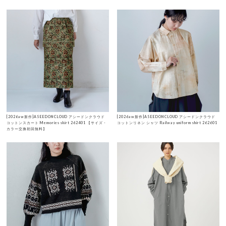
[2026aw新作]ASEEDONCLOUD アシードンクラウド
[2026aw新作]ASEEDONCLOUD アシードンクラウド
コットンスカート Memories skirt 262401 【サイズ・
コットンリネン シャツ Railway uniform shirt 262601
カラー交換初回無料】