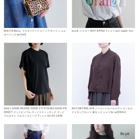
MASTER&Co. マスターアンドコー ヘアカーフ ショル
byeA. バイエー NOT APPLE Tシャツ not-apple-tee
ダーバッグ mc1661
GGG | GOOD PEOPLE GOOD STITCHING GOOD PR
NO CONTROL AIR ノーコントロールエアー テンセル
ODUCT グッドピープル グッドスティッチング グッド
ナイロンブロード 裾タック シャツ hr-nc0303sf
プロダクト ドルマンスリーブ Tシャツ 02-01-1494