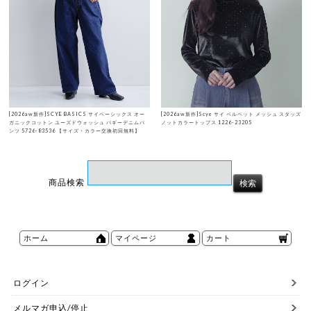
[2026aw新作]SCYE BASICS サイベーシックス オー
[2026aw新作]Scye サイ ベルベット メッシュ スタッズ
ガニックコットン ユーズドウォッシュ バギーデニムパ
ノットカラートップス 1226-23205
ンツ 5726-83536 【サイズ・カラー交換初回無料】
商品検索
ホーム
マイページ
カート
ログイン
メルマガ申込/停止