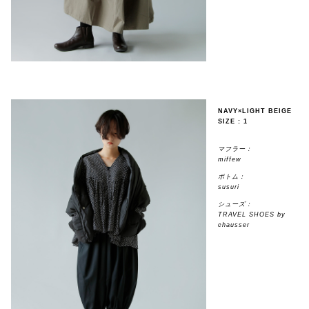
NAVY×LIGHT BEIGE
SIZE : 1
マフラー：
miffew
ボトム：
susuri
シューズ：
TRAVEL SHOES by
chausser