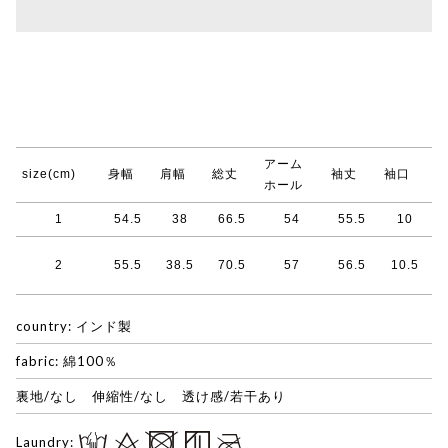
アーム
size(cm)
身幅
肩幅
総丈
袖丈
袖口
ホール
1
54.5
38
66.5
54
55.5
10
2
55.5
38.5
70.5
57
56.5
10.5
country: インド製
fabric: 綿100％
裏地/なし 伸縮性/なし 透け感/若干あり
Laundry: