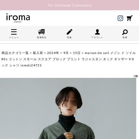
For Overseas Customers
メニュー
新着商品
特集
アカウント
検索
商品カテゴリ一覧
>
新入荷
>
2024年
>
9月
>
15日
> maison de soil メゾン ド ソイル
80s コットン スモール スクエア ブロック プリント ラジャスタン タック ギャザー Vネ
ック シャツ inmds24721