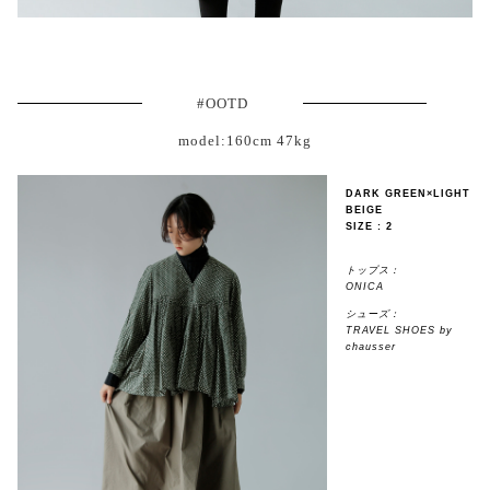
#OOTD
model:160cm 47kg
DARK GREEN×LIGHT
BEIGE
SIZE : 2
トップス：
ONICA
シューズ：
TRAVEL SHOES by
chausser