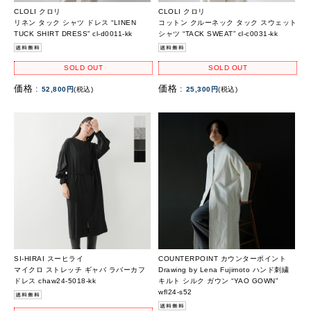
CLOLI クロリ
CLOLI クロリ
リネン タック シャツ ドレス “LINEN
コットン クルーネック タック スウェット
TUCK SHIRT DRESS” cl-d0011-kk
シャツ “TACK SWEAT” cl-c0031-kk
SOLD OUT
SOLD OUT
価格 :
価格 :
52,800円
(税込)
25,300円
(税込)
SI-HIRAI スーヒライ
COUNTERPOINT カウンターポイント
マイクロ ストレッチ ギャバ ラバーカフ
Drawing by Lena Fujimoto ハンド刺繍
ドレス chaw24-5018-kk
キルト シルク ガウン “YAO GOWN”
wfl24-s52