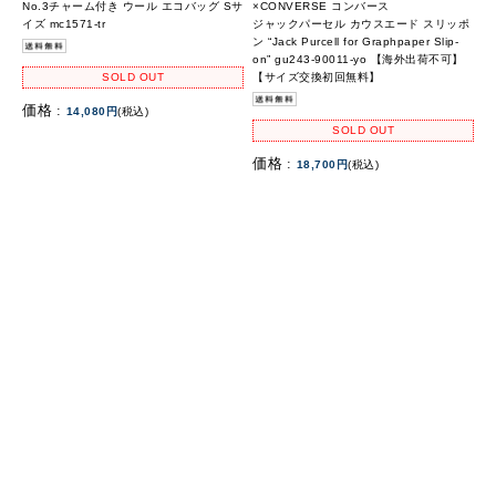
No.3チャーム付き ウール エコバッグ Sサ
×CONVERSE コンバース
イズ mc1571-tr
ジャックパーセル カウスエード スリッポ
ン “Jack Purcell for Graphpaper Slip-
on” gu243-90011-yo 【海外出荷不可】
【サイズ交換初回無料】
SOLD OUT
価格 :
14,080円
(税込)
SOLD OUT
価格 :
18,700円
(税込)
>
1
2
3
商品検索
ホーム
マイページ
カート
ログイン