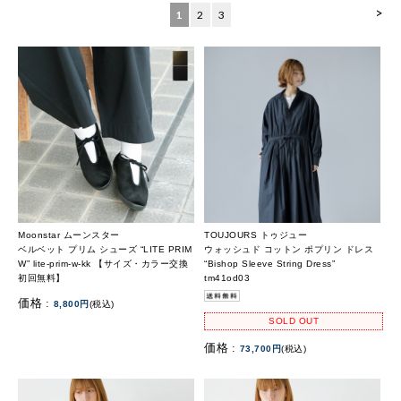
>
1
2
3
Moonstar ムーンスター
TOUJOURS トゥジュー
ベルベット プリム シューズ “LITE PRIM
ウォッシュド コットン ポプリン ドレス
W” lite-prim-w-kk 【サイズ・カラー交換
“Bishop Sleeve String Dress”
初回無料】
tm41od03
価格 :
8,800円
(税込)
SOLD OUT
価格 :
73,700円
(税込)