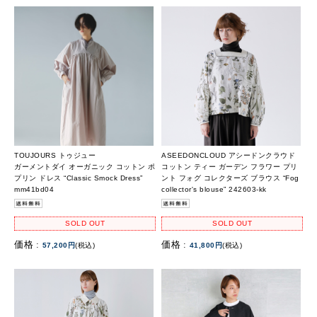
TOUJOURS トゥジュー
ASEEDONCLOUD アシードンクラウド
ガーメントダイ オーガニック コットン ポ
コットン ティー ガーデン フラワー プリ
プリン ドレス “Classic Smock Dress”
ント フォグ コレクターズ ブラウス “Fog
mm41bd04
collector's blouse” 242603-kk
SOLD OUT
SOLD OUT
価格 :
価格 :
57,200円
(税込)
41,800円
(税込)