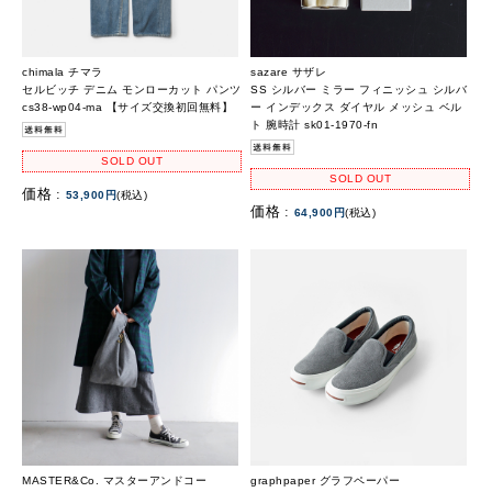
chimala チマラ
sazare サザレ
セルビッチ デニム モンローカット パンツ
SS シルバー ミラー フィニッシュ シルバ
cs38-wp04-ma 【サイズ交換初回無料】
ー インデックス ダイヤル メッシュ ベル
ト 腕時計 sk01-1970-fn
SOLD OUT
SOLD OUT
価格 :
53,900円
(税込)
価格 :
64,900円
(税込)
MASTER&Co. マスターアンドコー
graphpaper グラフペーパー