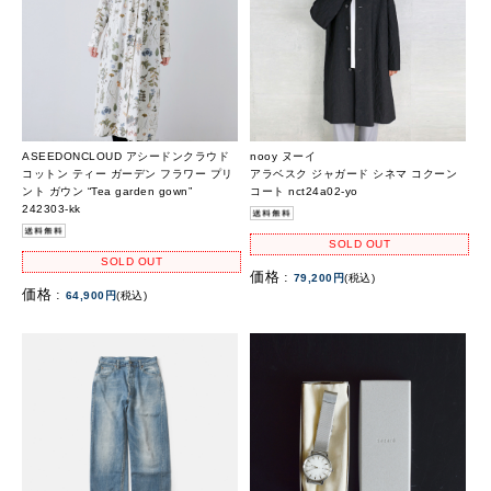
ASEEDONCLOUD アシードンクラウド
nooy ヌーイ
コットン ティー ガーデン フラワー プリ
アラベスク ジャガード シネマ コクーン
ント ガウン “Tea garden gown”
コート nct24a02-yo
242303-kk
SOLD OUT
SOLD OUT
価格 :
79,200円
(税込)
価格 :
64,900円
(税込)