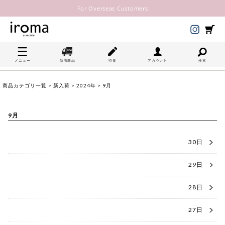
For Overseas Customers
メニュー
新着商品
特集
アカウント
検索
商品カテゴリ一覧
>
新入荷
>
2024年
> 9月
9月
30日
29日
28日
27日