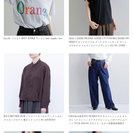
byeA. バイエー NOT APPLE Tシャツ not-apple-tee
GGG | GOOD PEOPLE GOOD STITCHING GOOD PR
ODUCT グッドピープル グッドスティッチング グッド
プロダクト ドルマンスリーブ Tシャツ 02-01-1494
NO CONTROL AIR ノーコントロールエアー テンセル
[2026aw新作]SCYE BASICS サイベーシックス オー
ナイロンブロード 裾タック シャツ hr-nc0303sf
ガニックコットン ユーズドウォッシュ バギーデニムパ
ンツ 5726-83536 【サイズ・カラー交換初回無料】