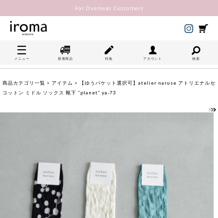
For Overseas Customers
メニュー
新着商品
特集
アカウント
検索
商品カテゴリ一覧
>
アイテム
> 【ゆうパケット選択可】atelier naruse アトリエナルセ
コットン ミドル ソックス 靴下 “planet” ya-73