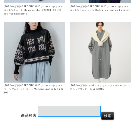
[2026aw新作]ASEEDONCLOUD アシードンクラウド
[2026aw新作]ASEEDONCLOUD アシードンクラウド
コットンスカート Memories skirt 262401 【サイズ・
コットンリネン シャツ Railway uniform shirt 262601
カラー交換初回無料】
[2026aw新作]ASEEDONCLOUD アシードンクラウド
[2026aw新作]nanamica ナナミカ バンドカラー ウイン
ウール プルオーバーニット Memories pull on knit 262
ド シャツワンピース s26sf085
807
商品検索