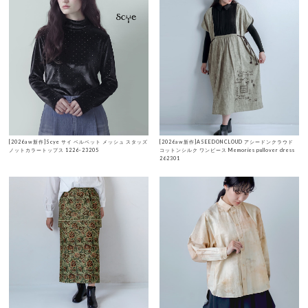
[2026aw新作]Scye サイ ベルベット メッシュ スタッズ
[2026aw新作]ASEEDONCLOUD アシードンクラウド
ノットカラートップス 1226-23205
コットンシルク ワンピース Memories pullover dress
262301