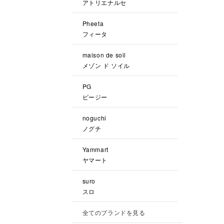
アトリエナルセ
Pheeta
フィータ
maison de soil
メゾン ド ソイル
PG
ピージー
noguchi
ノグチ
Yammart
ヤマート
suro
スロ
全てのブランドを見る