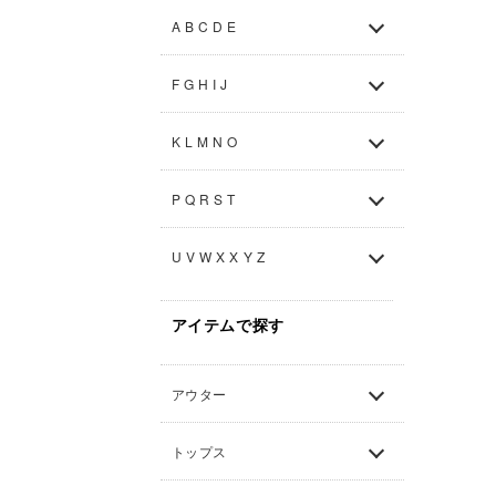
A B C D E
F G H I J
K L M N O
P Q R S T
U V W X X Y Z
アイテムで探す
アウター
トップス