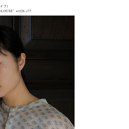
ライフ)
SE” wfl26-s77