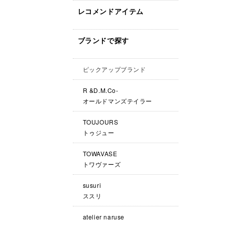
レコメンドアイテム
ブランドで探す
ピックアップブランド
R &D.M.Co-
オールドマンズテイラー
TOUJOURS
トゥジュー
TOWAVASE
トワヴァーズ
susuri
ススリ
atelier naruse