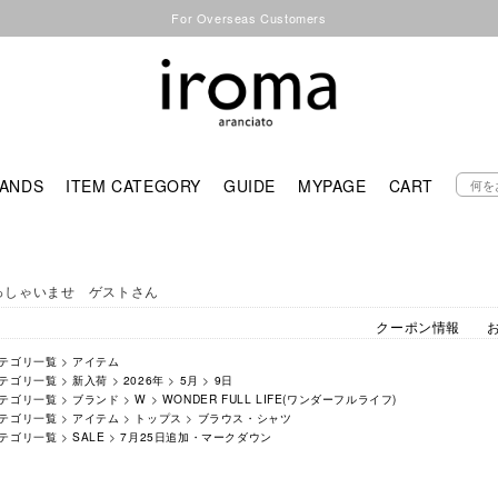
For Overseas Customers
ANDS
ITEM CATEGORY
GUIDE
MYPAGE
CART
っしゃいませ ゲストさん
クーポン情報
テゴリ一覧
>
アイテム
テゴリ一覧
>
新入荷
>
2026年
>
5月
>
9日
テゴリ一覧
>
ブランド
>
W
>
WONDER FULL LIFE(ワンダーフルライフ)
テゴリ一覧
>
アイテム
>
トップス
>
ブラウス・シャツ
テゴリ一覧
>
SALE
>
7月25日追加・マークダウン