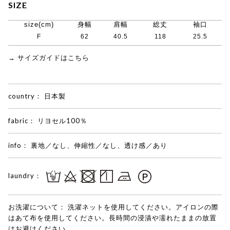
SIZE
size(cm)
身幅
肩幅
総丈
袖口
F
62
40.5
118
25.5
→ サイズガイドはこちら
country：
日本製
fabric：
リヨセル100％
info：
裏地／なし、伸縮性／なし、透け感／あり
laundry：
お洗濯について：
洗濯ネットを使用してください。アイロンの際
はあて布を使用してください。長時間の浸漬や濡れたままの放置
はお避けください。