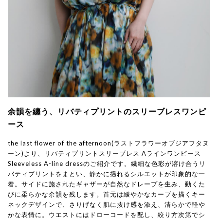
余韻を纏う、リバティプリントのスリーブレスワンピ
ース
the last flower of the afternoon(ラストフラワーオブジアフタヌ
ーン)より、リバティプリントスリーブレス Aラインワンピース
Sleeveless A-line dressのご紹介です。繊細な色彩が溶け合うリ
バティプリントをまとい、静かに揺れるシルエットが印象的な一
着。サイドに施されたギャザーが自然なドレープを生み、動くた
びに柔らかな余韻を残します。首元は緩やかなカーブを描くキー
ネックデザインで、さりげなく肌に抜け感を添え、清らかで軽や
かな表情に。ウエストにはドローコードを配し、絞り方次第でシ