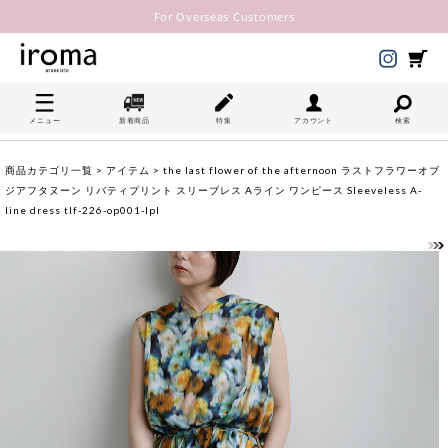
For Overseas Customers
メニュー
新着商品
特集
アカウント
検索
商品カテゴリ一覧
>
アイテム
> the last flower of the afternoon ラストフラワーオブ
ジアフタヌーン リバティプリント スリーブレス Aライン ワンピース Sleeveless A-
line dress tlf-226-op001-lpl