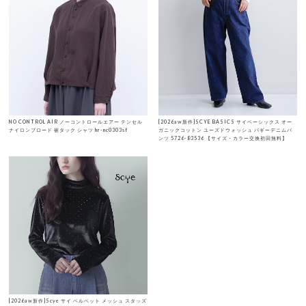
NO CONTROL AIR ノーコントロールエアー テンセル
[2026aw新作]SCYE BASICS サイベーシックス オー
ナイロンブロード 裾タック シャツ hr-nc0303sf
ガニックコットン ユーズドウォッシュ バギーデニムパ
ンツ 5726-83536 【サイズ・カラー交換初回無料】
[2026aw新作]Scye サイ ベルベット メッシュ スタッズ