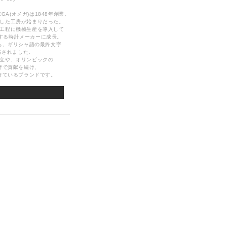
A(オメガ)は1848年創業。
した工房が始まりだった。
工程に機械生産を導入して
する時計メーカーに成長。
ら、ギリシャ語の最終文字
名されました。
立や、オリンピックの
野で貢献を続け、
けているブランドです。