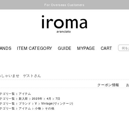
For Overseas Customers
ANDS
ITEM CATEGORY
GUIDE
MYPAGE
CART
っしゃいませ ゲストさん
クーポン情報
テゴリ一覧
>
アイテム
テゴリ一覧
>
新入荷
>
2025年
>
4月
>
7日
テゴリ一覧
>
ブランド
>
V
>
Vintage(ヴィンテージ)
テゴリ一覧
>
アイテム
>
小物
>
その他