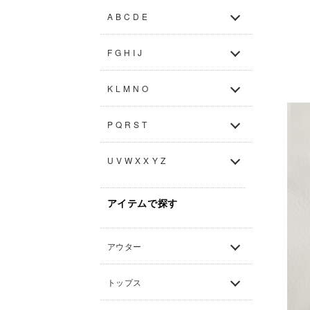
A B C D E
F G H I J
K L M N O
P Q R S T
U V W X X Y Z
アイテムで探す
アウター
トップス