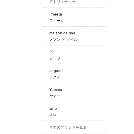
アトリエナルセ
Pheeta
フィータ
maison de soil
メゾン ド ソイル
PG
ピージー
noguchi
ノグチ
Yammart
ヤマート
suro
スロ
全てのブランドを見る