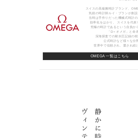
スイスの高級腕時計ブランド、OMEG
気鋭の時計師ルイ・ブランが創設
当時は手作りだった機械式時計の
効率化をはかり、 スイスを代表
究極の時計であるという自負か
「Ω＝オメガ」と命
深海探査での耐水圧記録の樹
公式時計など様々な分
世界中で信頼され、愛され続
OMEGA 一覧はこちら