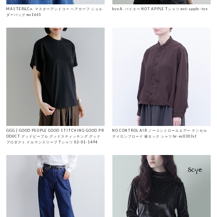
MASTER&Co. マスターアンドコー ヘアカーフ ショル
byeA. バイエー NOT APPLE Tシャツ not-apple-tee
ダーバッグ mc1661
GGG | GOOD PEOPLE GOOD STITCHING GOOD PR
NO CONTROL AIR ノーコントロールエアー テンセル
ODUCT グッドピープル グッドスティッチング グッド
ナイロンブロード 裾タック シャツ hr-nc0303sf
プロダクト ドルマンスリーブ Tシャツ 02-01-1494