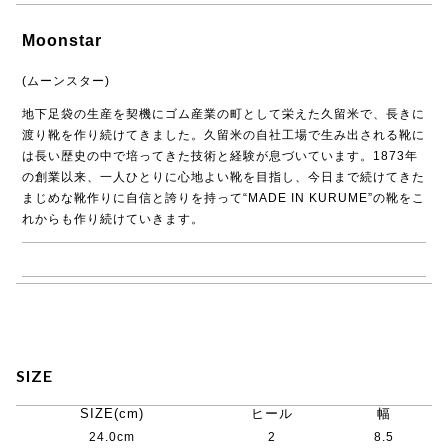
Moonstar
(ムーンスター)
地下足袋の生産を契機にゴム産業の町として栄えた久留米で、長きに
渡り靴を作り続けてきました。久留米の自社工場で生み出される靴に
は長い歴史の中で培ってきた技術と経験が息づいています。1873年
の創業以来、一人ひとりに心地よい靴を目指し、今日まで続けてきた
まじめな靴作りに自信と誇りを持って“MADE IN KURUME”の靴をこ
れからも作り続けていきます。
→ Moonstar商品一覧
SIZE
SIZE(cm)
ヒール
幅
24.0cm
2
8.5