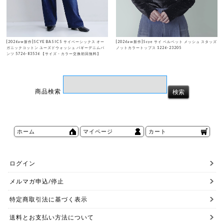
[2026aw新作]SCYE BASICS サイベーシックス オー
[2026aw新作]Scye サイ ベルベット メッシュ スタッズ
ガニックコットン ユーズドウォッシュ バギーデニムパ
ノットカラートップス 1226-23205
ンツ 5726-83536 【サイズ・カラー交換初回無料】
商品検索
ホーム
マイページ
カート
ログイン
メルマガ申込/停止
特定商取引法に基づく表示
送料とお支払い方法について