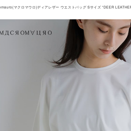
romauro(マクロマウロ)ディアレザー ウエストバッグ Sサイズ “DEER LEATHER WAIS