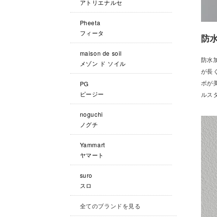
アトリエナルセ
Pheeta
フィータ
防
maison de soil
防水
メゾン ド ソイル
が長
ボが
PG
ピージー
ルス
noguchi
ノグチ
Yammart
ヤマート
suro
スロ
全てのブランドを見る