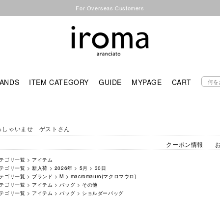
For Overseas Customers
ANDS
ITEM CATEGORY
GUIDE
MYPAGE
CART
っしゃいませ ゲストさん
クーポン情報
テゴリ一覧
>
アイテム
テゴリ一覧
>
新入荷
>
2026年
>
5月
>
30日
テゴリ一覧
>
ブランド
>
M
>
macromauro(マクロマウロ)
テゴリ一覧
>
アイテム
>
バッグ
>
その他
テゴリ一覧
>
アイテム
>
バッグ
>
ショルダーバッグ