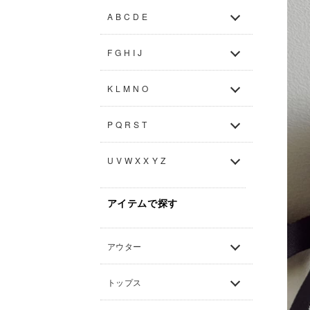
A B C D E
F G H I J
K L M N O
P Q R S T
U V W X X Y Z
アイテムで探す
アウター
トップス