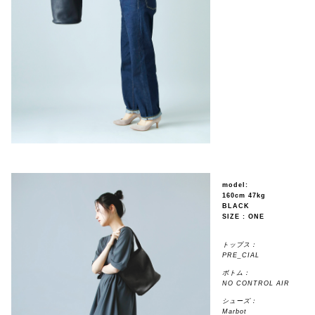
model:
160cm 47kg
BLACK
SIZE : ONE
トップス：
PRE_CIAL
ボトム：
NO CONTROL AIR
シューズ：
Marbot