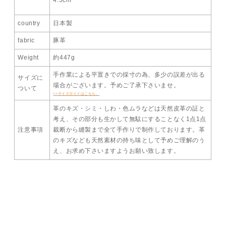
4.5cm
country
日本製
fabric
豚革
Weight
約447g
手作業による平置きでの採寸の為、多少の誤差が出る
サイズに
場合がございます。予めご了承下さいませ。
ついて
>>サイズガイドはこちら。
革のキズ・シミ・しわ・色ムラなどは天然皮革の証と
考え、その部分も生かして無駄にすることなく1点1点
注意事項
裁断から縫製まで全て手作りで制作しております。革
のキズなども天然素材の持ち味として予めご理解のう
え、お求め下さいますようお願い致します。