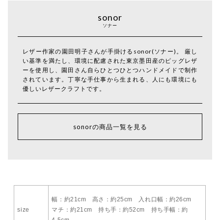
sonor
ソナー
レザー作家の園田明子さんが手掛けるsonor(ソナー)。 厳し
い基準を満たし、環境に配慮された東京墨田産のピッグレザ
ーを使用し、園田さん自らひとつひとつハンドメイドで制作
されています。丁寧な手仕事から生まれる、人にも環境にも
優しいレザークラフトです。
sonorの商品一覧を見る
幅：約21cm 高さ：約25cm 入れ口幅：約26cm
size
マチ：約21cm 持ち手：約52cm 持ち手幅：約