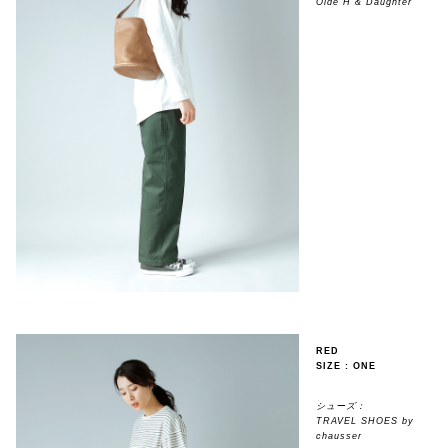
Olde H & Daughter
RED
SIZE : ONE
シューズ：
TRAVEL SHOES by
chausser