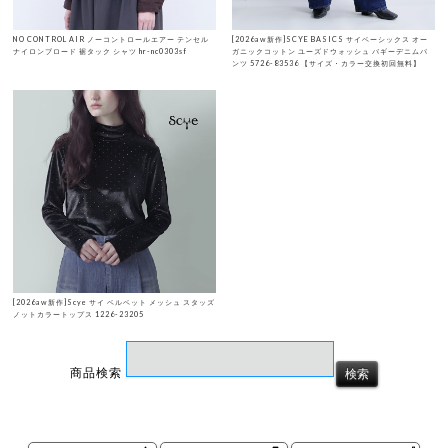
NO CONTROL AIR ノーコントロールエアー テンセル
[2026aw新作]SCYE BASICS サイベーシックス オー
ナイロンブロード 裾タック シャツ hr-nc0303sf
ガニックコットン ユーズドウォッシュ バギーデニムパ
ンツ 5726-83536 【サイズ・カラー交換初回無料】
[2026aw新作]Scye サイ ベルベット メッシュ スタッズ
ノットカラートップス 1226-23205
商品検索