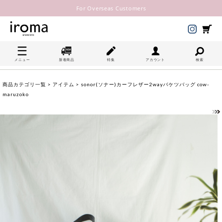
For Overseas Customers
メニュー
新着商品
特集
アカウント
検索
商品カテゴリ一覧
>
アイテム
> sonor(ソナー)カーフレザー2wayバケツバッグ cow-
maruzoko