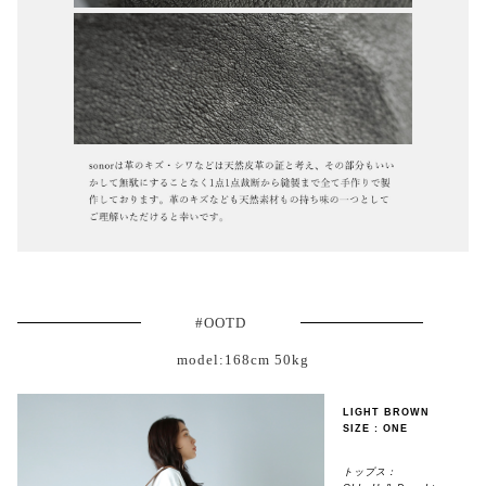
#OOTD
model:168cm 50kg
LIGHT BROWN
SIZE : ONE
トップス：