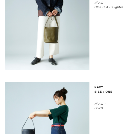
ボトム：
Olde H & Daughter
NAVY
SIZE : ONE
ボトム：
LENO