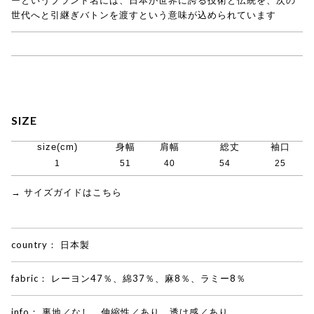
世代へと引継ぎバトンを渡すという意味が込められています
→ BATONER商品一覧
SIZE
size(cm)
身幅
肩幅
総丈
袖口
1
51
40
54
25
→ サイズガイドはこちら
country：
日本製
fabric：
レーヨン47％、綿37％、麻8％、ラミー8％
info：
裏地／なし、伸縮性／あり、透け感／あり