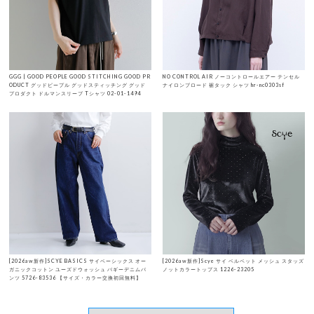
GGG | GOOD PEOPLE GOOD STITCHING GOOD PR
NO CONTROL AIR ノーコントロールエアー テンセル
ODUCT グッドピープル グッドスティッチング グッド
ナイロンブロード 裾タック シャツ hr-nc0303sf
プロダクト ドルマンスリーブ Tシャツ 02-01-1494
[2026aw新作]SCYE BASICS サイベーシックス オー
[2026aw新作]Scye サイ ベルベット メッシュ スタッズ
ガニックコットン ユーズドウォッシュ バギーデニムパ
ノットカラートップス 1226-23205
ンツ 5726-83536 【サイズ・カラー交換初回無料】