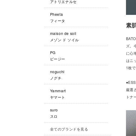
アトリエナルセ
Pheeta
フィータ
素
maison de soil
BA
メゾン ド ソイル
ズ。
PG
に心
ピージー
はニ
1枚
noguchi
ノグチ
●ES
厳選
Yammart
トナ
ヤマート
suro
スロ
全てのブランドを見る