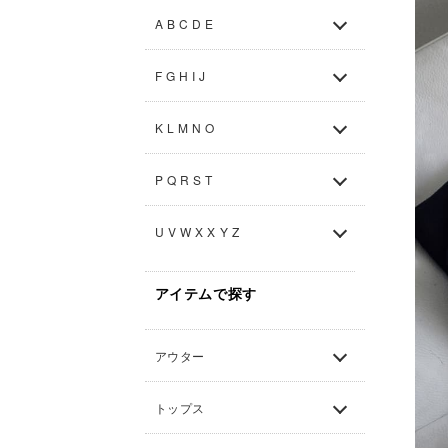
A B C D E
F G H I J
K L M N O
P Q R S T
U V W X X Y Z
アイテムで探す
アウター
トップス