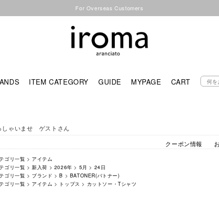
For Overseas Customers
ANDS
ITEM CATEGORY
GUIDE
MYPAGE
CART
っしゃいませ ゲストさん
クーポン情報
テゴリ一覧
>
アイテム
テゴリ一覧
>
新入荷
>
2026年
>
5月
>
24日
テゴリ一覧
>
ブランド
>
B
>
BATONER(バトナー)
テゴリ一覧
>
アイテム
>
トップス
>
カットソー・Tシャツ