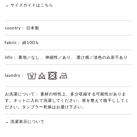
→ サイズガイドはこちら
country：
日本製
fabric：
綿100％
info：
裏地／なし 、伸縮性／あり、 透け感／淡色のみ若干あり
laundry：
お洗濯について：
素材の特性上、多少収縮する可能性がありま
す。ネットに入れて洗濯してください。形を整えて陰干ししてく
ださい。タンブラー乾燥はお避け下さい。
→ 洗濯表示について