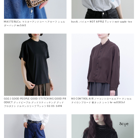
MASTER&Co. マスターアンドコー ヘアカーフ ショル
byeA. バイエー NOT APPLE Tシャツ not-apple-tee
ダーバッグ mc1661
GGG | GOOD PEOPLE GOOD STITCHING GOOD PR
NO CONTROL AIR ノーコントロールエアー テンセル
ODUCT グッドピープル グッドスティッチング グッド
ナイロンブロード 裾タック シャツ hr-nc0303sf
プロダクト ドルマンスリーブ Tシャツ 02-01-1494