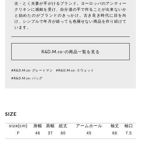
次・とく夫妻が手がけるブランド。ヨーロッパのアンティー
クリネンに感銘を受け、自分達の手で作ることが出来ないか
と始めたのがブランドのきっかけ。古き良き時代に目を向
け、シンプルで年月が経っても色褪せない商品を作り続けて
います。
R&D.M.co-の商品一覧を見る
#R&D.M.co- グレートマン
#R&D.M.co- スウェット
#R&D.M.co- バッグ
SIZE
size(cm)
身幅
肩幅
総丈
アームホール
袖丈
袖口
F
46
37
60
45
66
7.5