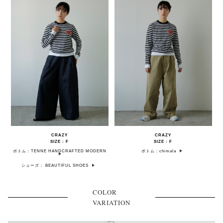
CRAZY
CRAZY
SIZE : F
SIZE : F
ボトム：TENNE HANDCRAFTED MODERN
ボトム：chimala
シューズ： BEAUTIFUL SHOES
COLOR
VARIATION