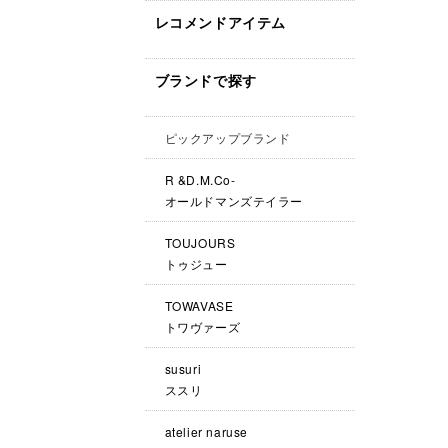
レコメンドアイテム
ブランドで探す
ピックアップブランド
R &D.M.Co-
オールドマンズテイラー
TOUJOURS
トゥジュー
TOWAVASE
トワヴァーズ
susuri
ススリ
atelier naruse