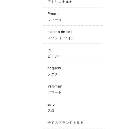
アトリエナルセ
Pheeta
フィータ
maison de soil
メゾン ド ソイル
PG
ピージー
noguchi
ノグチ
Yammart
ヤマート
suro
スロ
全てのブランドを見る