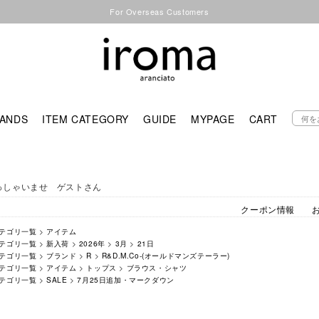
For Overseas Customers
ANDS
ITEM CATEGORY
GUIDE
MYPAGE
CART
っしゃいませ ゲストさん
クーポン情報
テゴリ一覧
>
アイテム
テゴリ一覧
>
新入荷
>
2026年
>
3月
>
21日
テゴリ一覧
>
ブランド
>
R
>
R&D.M.Co-(オールドマンズテーラー)
テゴリ一覧
>
アイテム
>
トップス
>
ブラウス・シャツ
テゴリ一覧
>
SALE
>
7月25日追加・マークダウン