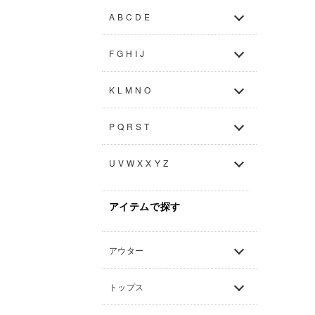
A B C D E
F G H I J
K L M N O
P Q R S T
U V W X X Y Z
アイテムで探す
アウター
トップス