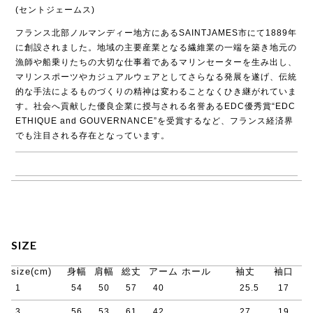
(セントジェームス)
フランス北部ノルマンディー地方にあるSAINTJAMES市にて1889年
に創設されました。地域の主要産業となる繊維業の一端を築き地元の
漁師や船乗りたちの大切な仕事着であるマリンセーターを生み出し、
マリンスポーツやカジュアルウェアとしてさらなる発展を遂げ、伝統
的な手法によるものづくりの精神は変わることなくひき継がれていま
す。社会へ貢献した優良企業に授与される名誉あるEDC優秀賞“EDC
ETHIQUE and GOUVERNANCE”を受賞するなど、フランス経済界
でも注目される存在となっています。
→ SAINT JAMES商品一覧
SIZE
size(cm)
身幅
肩幅
総丈
アーム ホール
袖丈
袖口
1
54
50
57
40
25.5
17
3
56
53
61
42
27
19