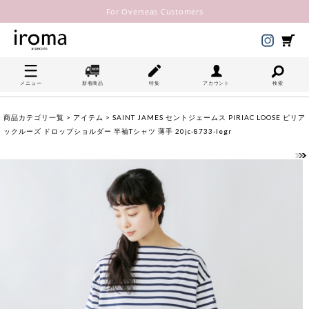
For Overseas Customers
メニュー
新着商品
特集
アカウント
検索
商品カテゴリ一覧
>
アイテム
> SAINT JAMES セントジェームス PIRIAC LOOSE ピリア
ックルーズ ドロップショルダー 半袖Tシャツ 薄手 20jc-8733-legr