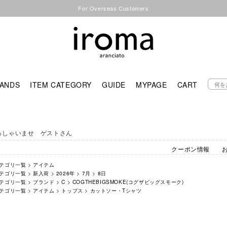
For Overseas Customers
ANDS
ITEM CATEGORY
GUIDE
MYPAGE
CART
っしゃいませ ゲストさん
クーポン情報
テゴリ一覧
>
アイテム
テゴリ一覧
>
新入荷
>
2026年
>
7月
>
8日
テゴリ一覧
>
ブランド
>
C
>
COGTHEBIGSMOKE(コグザビッグスモーク)
テゴリ一覧
>
アイテム
>
トップス
>
カットソー・Tシャツ