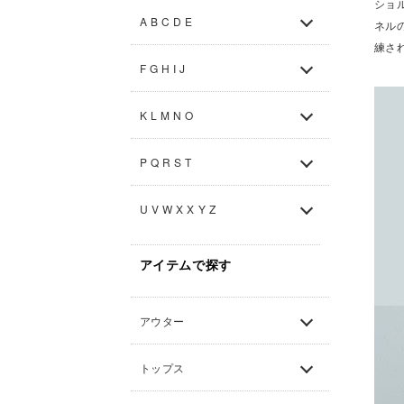
ショ
A B C D E
ネル
練さ
F G H I J
K L M N O
P Q R S T
U V W X X Y Z
アイテムで探す
アウター
トップス