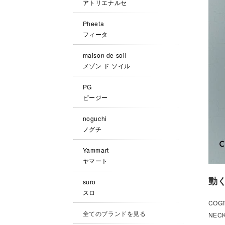
アトリエナルセ
Pheeta
フィータ
maison de soil
メゾン ド ソイル
PG
ピージー
noguchi
ノグチ
Yammart
ヤマート
動
suro
スロ
COG
全てのブランドを見る
NE