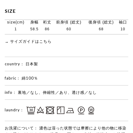
SIZE
size(cm)
身幅
裄丈
前身頃 (総丈)
後身頃 (総丈)
袖口
1
58.5
86
60
68
10
→ サイズガイドはこちら
country：
日本製
fabric：
綿100％
info：
裏地／なし、伸縮性／あり、透け感／なし
laundry：
お洗濯について：
濃色は湿った状態では摩擦により他の物に移染