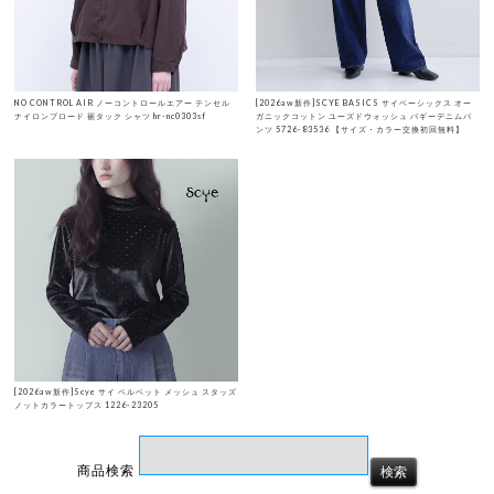
NO CONTROL AIR ノーコントロールエアー テンセル
[2026aw新作]SCYE BASICS サイベーシックス オー
ナイロンブロード 裾タック シャツ hr-nc0303sf
ガニックコットン ユーズドウォッシュ バギーデニムパ
ンツ 5726-83536 【サイズ・カラー交換初回無料】
[2026aw新作]Scye サイ ベルベット メッシュ スタッズ
ノットカラートップス 1226-23205
商品検索