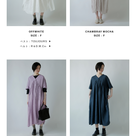
OFFWHITE
CHAMBRAY MOCHA
SIZE : F
SIZE : F
ベスト：TOUJOURS
ベルト：R＆D.M.Co-